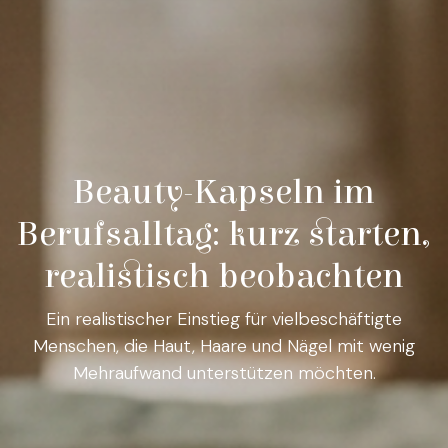
Beauty-Kapseln im
Berufsalltag: kurz starten,
realistisch beobachten
Ein realistischer Einstieg für vielbeschäftigte
Menschen, die Haut, Haare und Nägel mit wenig
Mehraufwand unterstützen möchten.