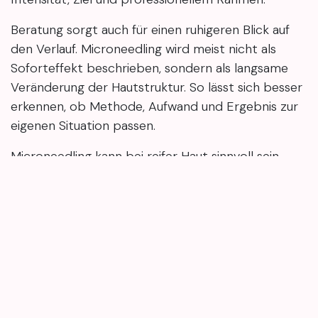
Beratung sorgt auch für einen ruhigeren Blick auf
den Verlauf. Microneedling wird meist nicht als
Soforteffekt beschrieben, sondern als langsame
Veränderung der Hautstruktur. So lässt sich besser
erkennen, ob Methode, Aufwand und Ergebnis zur
eigenen Situation passen.
Microneedling kann bei reifer Haut sinnvoll sein,
wenn feine Linien, Struktur und ein frischeres
Aussehen im Vordergrund stehen. Weniger passend
ist es, wenn schnelle oder starke Veränderungen
erwartet werden. Der Wert hängt vor allem von
Ausgangslage, Sitzungsaufwand, Nachpflege und
realistischen Zielen ab. Eine persönliche
Einschätzung kann helfen, Möglichkeiten und
Grenzen vor einer Buchung klarer zu sehen.