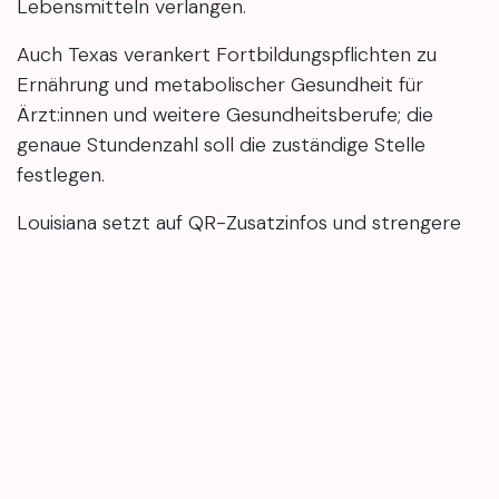
Lebensmitteln verlangen.
Auch Texas verankert Fortbildungspflichten zu
Ernährung und metabolischer Gesundheit für
Ärzt:innen und weitere Gesundheitsberufe; die
genaue Stundenzahl soll die zuständige Stelle
festlegen.
Louisiana setzt auf QR-Zusatzinfos und strengere
Schulmahlzeiten ab 2028/29. Texas startet formal
2025, koppelt Warnlabels aber an neue Etiketten
ab 2027. Zusammen unterstreichen beide Gesetze
den Trend zu mehr Zutaten-Transparenz in den
USA. Ähnlich wichtig ist Transparenz im Kleinen oft
auch im Beauty-Alltag – zum Beispiel, wenn man
sich vor einer Behandlung über Ablauf und
eingesetzte Produkte informiert, etwa bei
klassischen Gesichtsbehandlungen
.