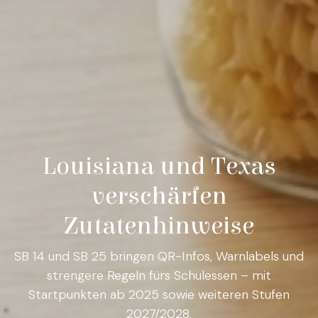
Louisiana und Texas
verschärfen
Zutatenhinweise
SB 14 und SB 25 bringen QR-Infos, Warnlabels und
strengere Regeln fürs Schulessen – mit
Startpunkten ab 2025 sowie weiteren Stufen
2027/2028.