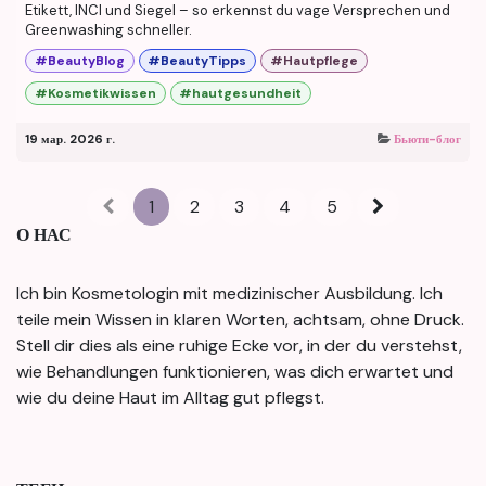
Etikett, INCI und Siegel – so erkennst du vage Versprechen und
Greenwashing schneller.
#BeautyBlog
#BeautyTipps
#Hautpflege
#Kosmetikwissen
#hautgesundheit
19 мар. 2026 г.
Бьюти-блог
1
2
3
4
5
О НАС
Ich bin Kosmetologin mit medizinischer Ausbildung. Ich
teile mein Wissen in klaren Worten, achtsam, ohne Druck.
Stell dir dies als eine ruhige Ecke vor, in der du verstehst,
wie Behandlungen funktionieren, was dich erwartet und
wie du deine Haut im Alltag gut pflegst.