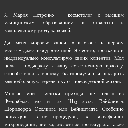
Я Мария Петренко – косметолог с высшим
медицинским образованием и страстью к
комплексному уходу за кожей.
Для меня здоровье вашей кожи стоит на первом
месте – даже перед эстетикой. Я честно, прозрачно и
индивидуально консультирую своих клиентов. Моя
цель – подчеркнуть вашу естественную красоту,
способствовать вашему благополучию и подарить
вам небольшую передышку от повседневной жизни.
Многие мои клиентки приходят не только из
Фелльбаха, но и из Штутгарта, Вайблинга,
Шорндорфа, Эсслинга или Вайнштадта. Особенно
популярны такие процедуры, как аквафейшл,
микронедлинг, чистка, кислотные процедуры, а также