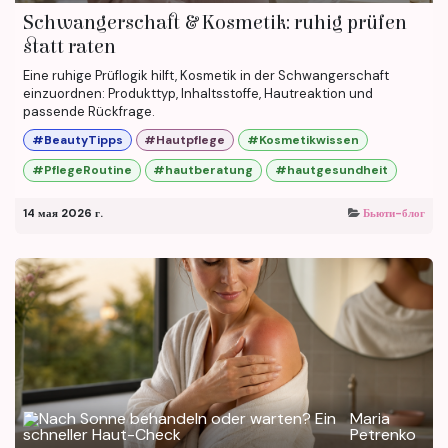
Schwangerschaft & Kosmetik: ruhig prüfen
statt raten
Eine ruhige Prüflogik hilft, Kosmetik in der Schwangerschaft
einzuordnen: Produkttyp, Inhaltsstoffe, Hautreaktion und
passende Rückfrage.
#BeautyTipps
#Hautpflege
#Kosmetikwissen
#PflegeRoutine
#hautberatung
#hautgesundheit
14 мая 2026 г.
Бьюти-блог
Maria
Petrenko