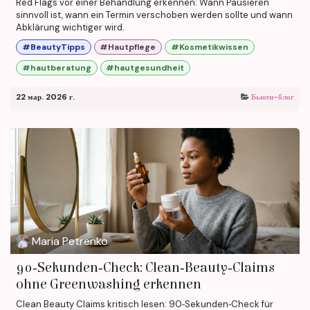
Red Flags vor einer Behandlung erkennen: Wann Pausieren
sinnvoll ist, wann ein Termin verschoben werden sollte und wann
Abklärung wichtiger wird.
#BeautyTipps
#Hautpflege
#Kosmetikwissen
#hautberatung
#hautgesundheit
22 мар. 2026 г.
Бьюти-блог
Maria Petrenko
90‑Sekunden‑Check: Clean‑Beauty‑Claims
ohne Greenwashing erkennen
Clean Beauty Claims kritisch lesen: 90‑Sekunden‑Check für