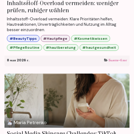
Inhaltsstoff-Overload vermeiden: weniger
prüfen, ruhiger wählen
Inhaltsstoff-Overload vermeiden: Klare Prioritäten helfen,
Hautreaktionen, Unverträglichkeiten und Nutzung im Alltag
besser einzuordnen.
#BeautyTipps
#Hautpflege
#Kosmetikwissen
#PflegeRoutine
#hautberatung
#hautgesundheit
8 мая 2026 г.
Бьюти-блог
Maria Petrenko
Social Media Skincare Challenges: TikTok-