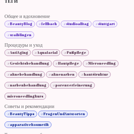
ТЕГИ
Общее и вдохновение
#BeautyBlog
#fellbach
#studioalltag
#stuttgart
#waiblingen
Процедуры и уход
#AntiAging
#Aquafacial
#Fußpflege
#Gesichtsbehandlung
#Hautpflege
#Microneedling
#aknebehandlung
#aknenarben
#hautstruktur
#narbenbehandlung
#porenverfeinerung
microneedlingkurs
Советы и рекомендации
#BeautyTipps
#FragenUndAntworten
#apparativekosmetik