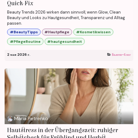
Quick-Fix
Beauty Trends 2026 wirken dann sinnvoll, wenn Glow, Clean
Beauty und Looks zu Hautgesundheit, Transparenz und Alltag
passen.
#BeautyTipps
#Hautpflege
#Kosmetikwissen
#PflegeRoutine
#hautgesundheit
2 мая 2026 г.
Бьюти-блог
Maria Petrenko
Hautstress in der Übergangszeit: ruhiger
Selbstcheck für Frühling und Herbst