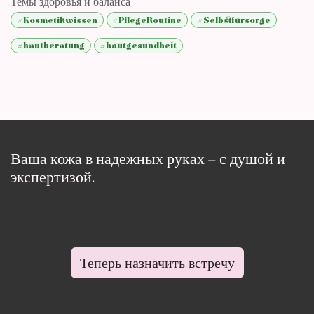
Темы здоровья и баланса
#Kosmetikwissen
#PflegeRoutine
#Selbstfürsorge
#hautberatung
#hautgesundheit
Ваша кожа в надежных руках – с душой и
экспертизой.
Теперь назначить встречу