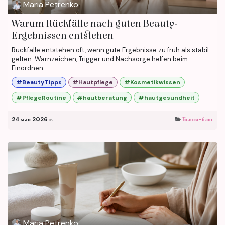
Maria Petrenko
Warum Rückfälle nach guten Beauty-
Ergebnissen entstehen
Rückfälle entstehen oft, wenn gute Ergebnisse zu früh als stabil
gelten. Warnzeichen, Trigger und Nachsorge helfen beim
Einordnen.
#BeautyTipps
#Hautpflege
#Kosmetikwissen
#PflegeRoutine
#hautberatung
#hautgesundheit
24 мая 2026 г.
Бьюти-блог
Maria Petrenko