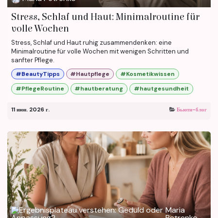
Stress, Schlaf und Haut: Minimalroutine für
volle Wochen
Stress, Schlaf und Haut ruhig zusammendenken: eine
Minimalroutine für volle Wochen mit wenigen Schritten und
sanfter Pflege.
#BeautyTipps
#Hautpflege
#Kosmetikwissen
#PflegeRoutine
#hautberatung
#hautgesundheit
11 июн. 2026 г.
Бьюти-блог
Maria
Petrenko