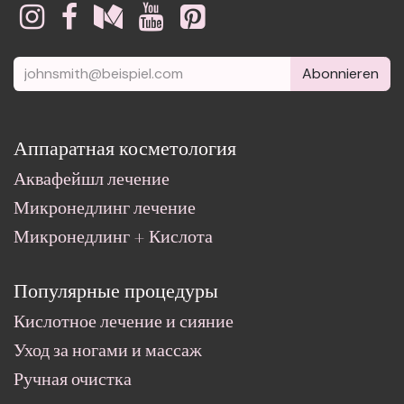
Abonnieren
Аппаратная косметология
Аквафейшл лечение
Микронедлинг лечение
Микронедлинг + Кислота
Популярные процедуры
Кислотное лечение и сияние
Уход за ногами и массаж
Ручная очистка