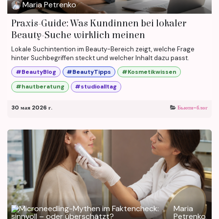
Maria Petrenko
Praxis-Guide: Was Kundinnen bei lokaler
Beauty-Suche wirklich meinen
Lokale Suchintention im Beauty-Bereich zeigt, welche Frage
hinter Suchbegriffen steckt und welcher Inhalt dazu passt.
#BeautyBlog
#BeautyTipps
#Kosmetikwissen
#hautberatung
#studioalltag
30 мая 2026 г.
Бьюти-блог
Maria
Petrenko