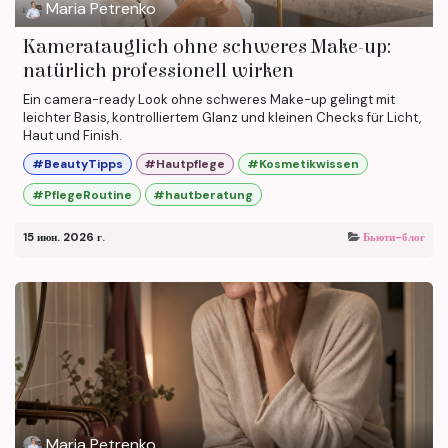
Maria Petrenko
Kameratauglich ohne schweres Make-up:
natürlich professionell wirken
Ein camera-ready Look ohne schweres Make-up gelingt mit
leichter Basis, kontrolliertem Glanz und kleinen Checks für Licht,
Haut und Finish.
#BeautyTipps
#Hautpflege
#Kosmetikwissen
#PflegeRoutine
#hautberatung
15 июн. 2026 г.
Бьюти-блог
Maria Petrenko