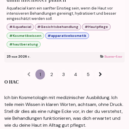
Aquafacial kann ein sanfter Einstieg sein, wenn die Haut vor
intensiveren Behandlungen gereinigt, hydratisiert und besser
eingeschätzt werden soll.
#Aquafacial
#Gesichtsbehandlung
#Hautpflege
#Kosmetikwissen
#apparativekosmetik
#hautberatung
25 мая 2026 г.
Бьюти-блог
1
2
3
4
5
О НАС
Ich bin Kosmetologin mit medizinischer Ausbildung. Ich
teile mein Wissen in klaren Worten, achtsam, ohne Druck.
Stell dir dies als eine ruhige Ecke vor, in der du verstehst,
wie Behandlungen funktionieren, was dich erwartet und
wie du deine Haut im Alltag gut pflegst.