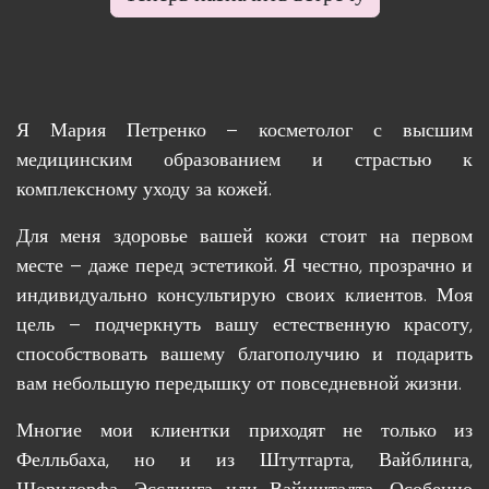
Я Мария Петренко – косметолог с высшим
медицинским образованием и страстью к
комплексному уходу за кожей.
Для меня здоровье вашей кожи стоит на первом
месте – даже перед эстетикой. Я честно, прозрачно и
индивидуально консультирую своих клиентов. Моя
цель – подчеркнуть вашу естественную красоту,
способствовать вашему благополучию и подарить
вам небольшую передышку от повседневной жизни.
Многие мои клиентки приходят не только из
Фелльбаха, но и из Штутгарта, Вайблинга,