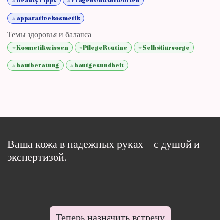
#BeautyTipps
#FragenUndAntworten
#apparativekosmetik
Темы здоровья и баланса
#Kosmetikwissen
#PflegeRoutine
#Selbstfürsorge
#hautberatung
#hautgesundheit
Ваша кожа в надежных руках – с душой и
экспертизой.
Теперь назначить встречу