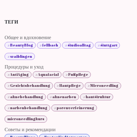
ТЕГИ
Общее и вдохновение
#BeautyBlog
#fellbach
#studioalltag
#stuttgart
#waiblingen
Процедуры и уход
#AntiAging
#Aquafacial
#Fußpflege
#Gesichtsbehandlung
#Hautpflege
#Microneedling
#aknebehandlung
#aknenarben
#hautstruktur
#narbenbehandlung
#porenverfeinerung
microneedlingkurs
Советы и рекомендации