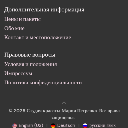
Дополнительная информация
Цены и пакеты
Обо мне
Контакт и местоположение
Правовые вопросы
Условия и положения
Импрессум
Политика конфиденциальности
© 2025 Студия красоты Марии Петренко. Все права
защищены.
English (US)
|
Deutsch
|
русский язык