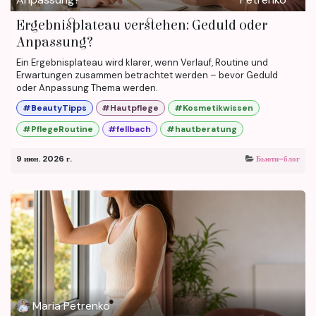
Ergebnisplateau verstehen: Geduld oder
Anpassung?
Ein Ergebnisplateau wird klarer, wenn Verlauf, Routine und
Erwartungen zusammen betrachtet werden – bevor Geduld
oder Anpassung Thema werden.
#BeautyTipps
#Hautpflege
#Kosmetikwissen
#PflegeRoutine
#fellbach
#hautberatung
9 июн. 2026 г.
Бьюти-блог
Maria Petrenko