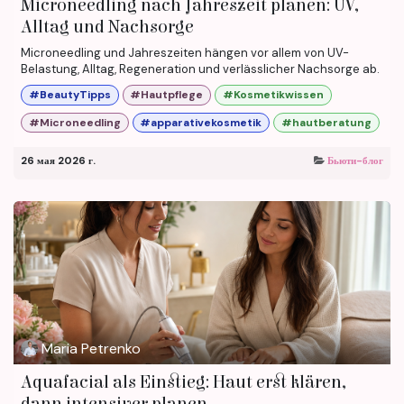
Microneedling nach Jahreszeit planen: UV,
Alltag und Nachsorge
Microneedling und Jahreszeiten hängen vor allem von UV-
Belastung, Alltag, Regeneration und verlässlicher Nachsorge ab.
#BeautyTipps
#Hautpflege
#Kosmetikwissen
#Microneedling
#apparativekosmetik
#hautberatung
26 мая 2026 г.
Бьюти-блог
Maria Petrenko
Aquafacial als Einstieg: Haut erst klären,
dann intensiver planen