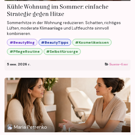
Kühle Wohnung im Sommer: einfache
Strategie gegen Hitze
Sommerhitze in der Wohnung reduzieren: Schatten, richtiges
Lüften, moderate Klimaanlage und Luftfeuchte sinnvoll
kombinieren.
#BeautyBlog
#BeautyTipps
#Kosmetikwissen
#PflegeRoutine
#Selbstfürsorge
5 июн. 2026 г.
Бьюти-блог
Maria Petrenko