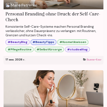
Maria Petrenko
Personal Branding ohne Druck: der Self-Care-
Check
Konsistente Self-Care-Systeme machen Personal Branding
verlässlicher, ohne Dauerpräsenz zu verlangen: mit Routinen,
Grenzen und kurzen Check-ins.
#BeautyBlog
#BeautyTipps
#Kosmetikwissen
#PflegeRoutine
#Selbstfürsorge
#studioalltag
17 июн. 2026 г.
Бьюти-блог