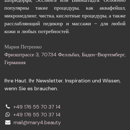
Шорндорфа, Эсслинга или Вайнштадта. Особенно
популярны такие процедуры, как аквафейшл,
микронедлинг, чистка, кислотные процедуры, а также
расслабляющий педикюр и массажи – для любой
кожи и любых потребностей.
Мария Петренко
Фризштрассе 3, 70734 Фелльбах, Баден-Вюртемберг,
Германия
Ihre Haut. Ihr Newsletter. Inspiration und Wissen,
wenn Sie es brauchen.
+49 176 55 70 37 14
+49 176 55 70 37 14
mail@mary4.beauty