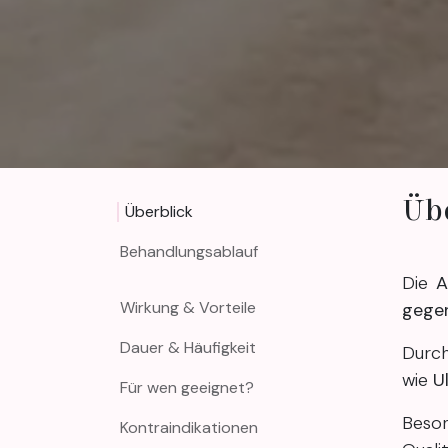
Übe
Überblick
Behandlungsablauf
Die
A
Wirkung & Vorteile
gegen
Dauer & Häufigkeit
Durch
wie
U
Für wen geeignet?
Beso
Kontraindikationen