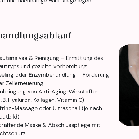
tät und nachhaltige Hautpflege legen.
handlungsablauf
autanalyse & Reinigung
– Ermittlung des
auttyps und gezielte Vorbereitung
eeling oder Enzymbehandlung
– Förderung
er Zellerneuerung
inbringung von Anti-Aging-Wirkstoffen
z. B. Hyaluron, Kollagen, Vitamin C)
ifting-Massage oder Ultraschall (je nach
autbild)
traffende Maske & Abschlusspflege mit
ichtschutz