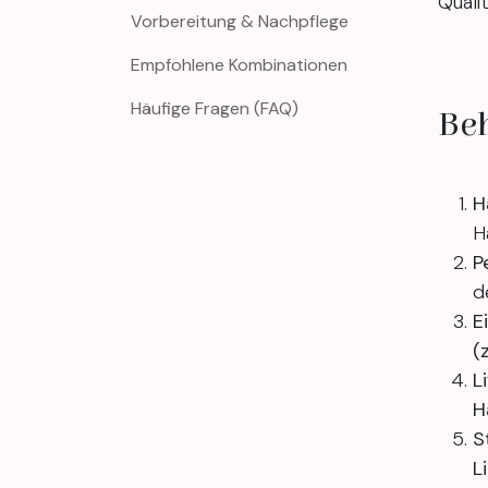
Quali
Vorbereitung & Nachpflege
Empfohlene Kombinationen
Häufige Fragen (FAQ)
Be
H
H
P
d
E
(
L
H
S
L