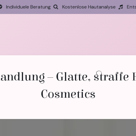
Individuele Beratung
Kostenlose Hautanalyse
Ent
tseite
Behandlungen
Preise
Termin
Aktione
andlung – Glatte, straffe 
Cosmetics