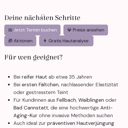
Deine nächsten Schritte
📅
Jetzt Termin buchen
💎 Preise ansehen
🎁 Aktionen
👩 Gratis Hautanalyse
Für wen geeignet?
Bei
reifer Haut
ab etwa 35 Jahren
Bei
ersten Fältchen
, nachlassender Elastizität
oder gestresstem Teint
Für Kundinnen aus
Fellbach
,
Waiblingen
oder
Bad Cannstatt
, die eine hochwertige
Anti-
Aging-Kur
ohne invasive Methoden suchen
Auch ideal zur
präventiven Hautverjüngung