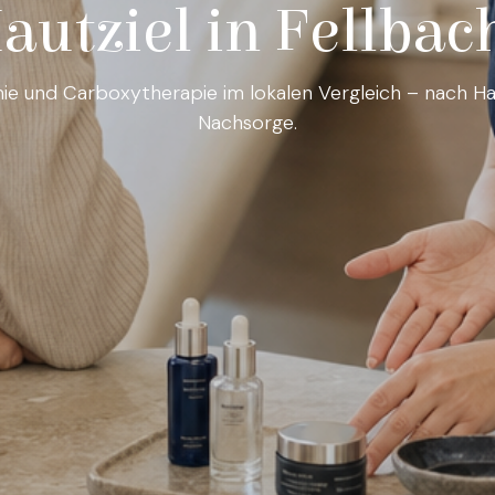
autziel in Fellbac
ie und Carboxytherapie im lokalen Vergleich – nach Haut
Nachsorge.