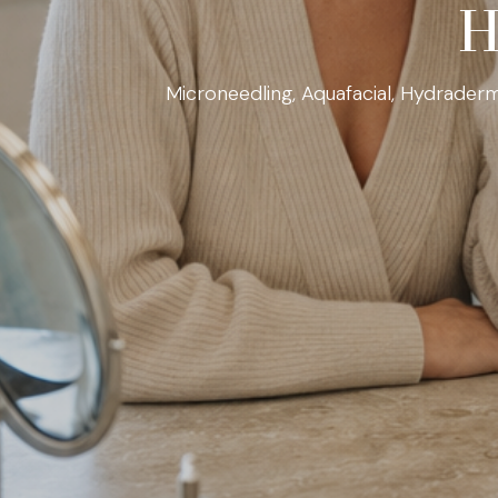
H
Microneedling, Aquafacial, Hydraderm