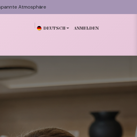
spannte Atmosphäre
DEUTSCH
ANMELDEN
n
Galerie
Blog
Über mich
Kontakt