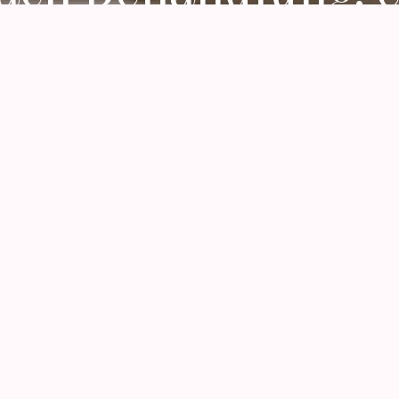
Trinkroutine
Tee und Elektrolyte nach Massage, Wärme oder Körper