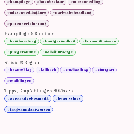
#hautpflege
#hautstruktur
#microneedling
#microneedlingkurs
#narbenbehandlung
#porenverfeinerung
Hautpflege & Routinen
#hautberatung
#hautgesundheit
#kosmetikwissen
#pflegeroutine
#selbstfürsorge
Studio & Region
#beautyblog
#fellbach
#studioalltag
#stuttgart
#waiblingen
Tipps, Empfehlungen & Wissen
#apparativekosmetik
#beautytipps
#fragenundantworten