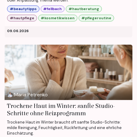
oder Anpassung Thema werden.
#beautytipps
#fellbach
#hautberatung
#hautpflege
#kosmetikwissen
#pflegeroutine
09.06.2026
Maria Petrenko
Trockene Haut im Winter: sanfte Studio-
Schritte ohne Reizprogramm
Trockene Haut im Winter braucht oft sanfte Studio-Schritte:
milde Reinigung, Feuchtigkeit, Rückfettung und eine ehrliche
Einschätzung.