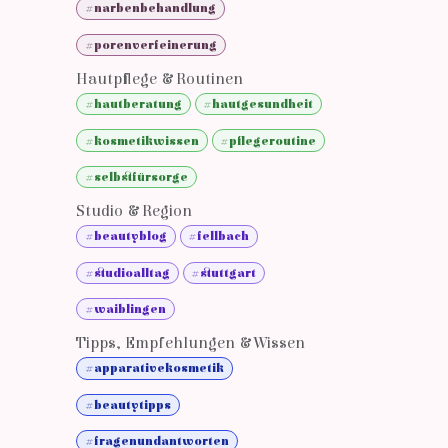
#narbenbehandlung
#porenverfeinerung
Hautpflege & Routinen
#hautberatung
#hautgesundheit
#kosmetikwissen
#pflegeroutine
#selbstfürsorge
Studio & Region
#beautyblog
#fellbach
#studioalltag
#stuttgart
#waiblingen
Tipps, Empfehlungen & Wissen
#apparativekosmetik
#beautytipps
#fragenundantworten