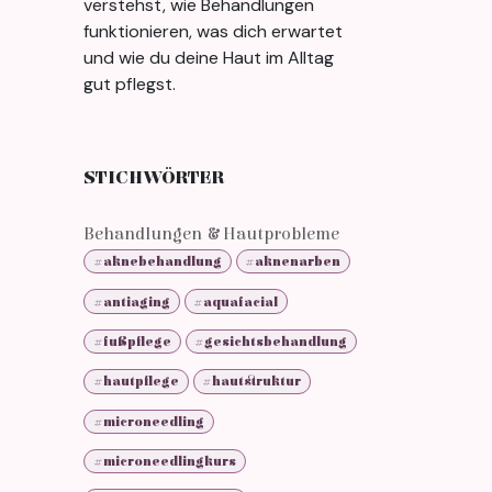
verstehst, wie Behandlungen
funktionieren, was dich erwartet
und wie du deine Haut im Alltag
gut pflegst.
STICHWÖRTER
Behandlungen & Hautprobleme
#aknebehandlung
#aknenarben
#antiaging
#aquafacial
#fußpflege
#gesichtsbehandlung
#hautpflege
#hautstruktur
#microneedling
#microneedlingkurs