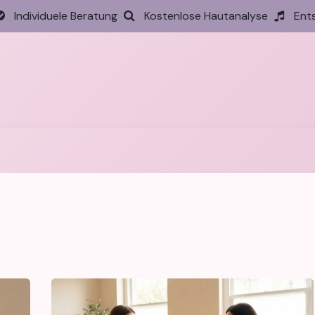
Individuele Beratung
Kostenlose Hautanalyse
Ent
tseite
Behandlungen
Preise
Termin
Aktione