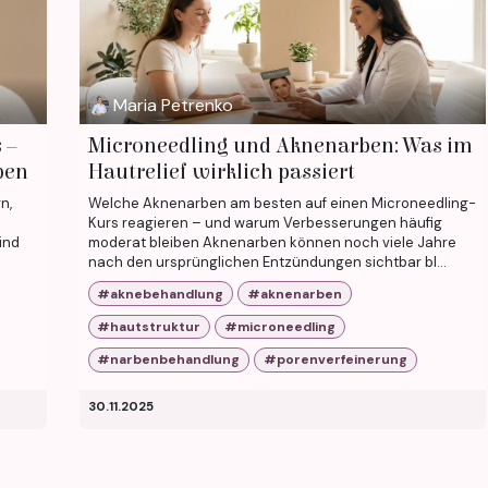
Maria Petrenko
 –
Microneedling und Aknenarben: Was im
ben
Hautrelief wirklich passiert
n,
Welche Aknenarben am besten auf einen Microneedling-
Kurs reagieren – und warum Verbesserungen häufig
ind
moderat bleiben Aknenarben können noch viele Jahre
nach den ursprünglichen Entzündungen sichtbar bl...
#aknebehandlung
#aknenarben
#hautstruktur
#microneedling
#narbenbehandlung
#porenverfeinerung
30.11.2025