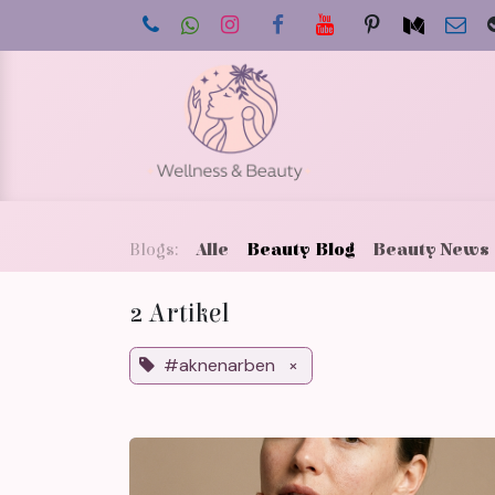
Zum Inhalt springen
Star
Blogs:
Alle
Beauty Blog
Beauty News
2 Artikel
#aknenarben
×