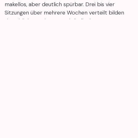
makellos, aber deutlich spürbar. Drei bis vier
Sitzungen über mehrere Wochen verteilt bilden
den üblichen Rahmen, und die finale
Strukturverbesserung baut sich Schritt für Schritt
über Monate auf. Eine konsequente Nachsorge mit
ausreichend Feuchtigkeit und Sonnenschutz
unterstützt den Regenerationsprozess dabei
enorm.
Wer vorher den eigenen Narbentyp kennt und
offene Fragen im Beratungsgespräch anspricht,
kann die Behandlung viel gelassener angehen – mit
Erwartungen, die auch wirklich zur Realität passen.
Genau hier setzen wir als Mary4Beauty an: Als
professionelles Beauty-Studio bieten wir dir eine
individuelle Beratung und exakt auf dich
abgestimmte Hautpflege-Behandlungen, um deine