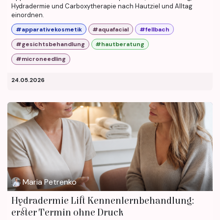
Hydradermie und Carboxytherapie nach Hautziel und Alltag
einordnen.
#apparativekosmetik
#aquafacial
#fellbach
#gesichtsbehandlung
#hautberatung
#microneedling
24.05.2026
Maria Petrenko
Hydradermie Lift Kennenlernbehandlung:
erster Termin ohne Druck