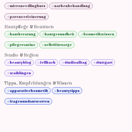
#microneedlingkurs
#narbenbehandlung
#porenverfeinerung
Hautpflege & Routinen
#hautberatung
#hautgesundheit
#kosmetikwissen
#pflegeroutine
#selbstfürsorge
Studio & Region
#beautyblog
#fellbach
#studioalltag
#stuttgart
#waiblingen
Tipps, Empfehlungen & Wissen
#apparativekosmetik
#beautytipps
#fragenundantworten