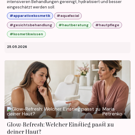
intensiveren Behandlungen gereinigt, hydratisiert und besser
eingeschätzt werden soll.
#apparativekosmetik
#aquafacial
#gesichtsbehandlung
#hautberatung
#hautpflege
#kosmetikwissen
25.05.2026
Maria
Petrenko
Glow-Refresh: Welcher Einstieg passt zu
deiner Haut?