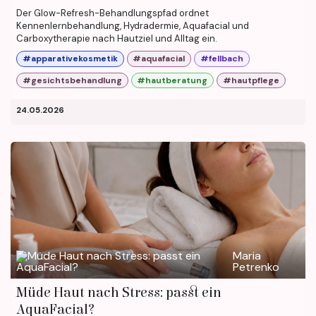
Der Glow-Refresh-Behandlungspfad ordnet
Kennenlernbehandlung, Hydradermie, Aquafacial und
Carboxytherapie nach Hautziel und Alltag ein.
#apparativekosmetik
#aquafacial
#fellbach
#gesichtsbehandlung
#hautberatung
#hautpflege
24.05.2026
Maria
Petrenko
Müde Haut nach Stress: passt ein
AquaFacial?