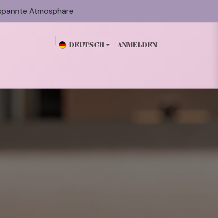
spannte Atmosphäre
DEUTSCH
ANMELDEN
n
Galerie
Blog
Über mich
Kontakt