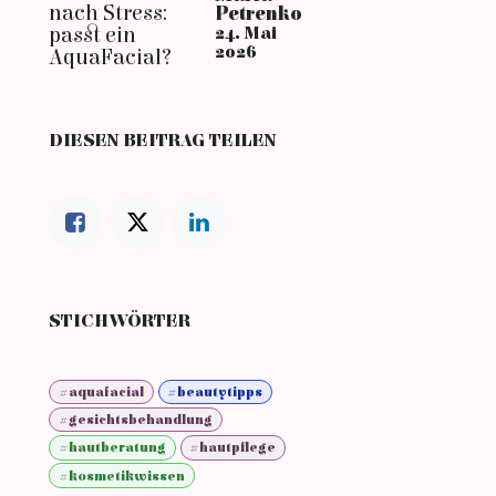
Petrenko
24. Mai
2026
DIESEN BEITRAG TEILEN
STICHWÖRTER
#aquafacial
#beautytipps
#gesichtsbehandlung
#hautberatung
#hautpflege
#kosmetikwissen