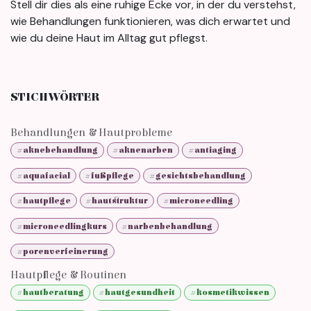
Stell dir dies als eine ruhige Ecke vor, in der du verstehst,
wie Behandlungen funktionieren, was dich erwartet und
wie du deine Haut im Alltag gut pflegst.
STICHWÖRTER
Behandlungen & Hautprobleme
#aknebehandlung
#aknenarben
#antiaging
#aquafacial
#fußpflege
#gesichtsbehandlung
#hautpflege
#hautstruktur
#microneedling
#microneedlingkurs
#narbenbehandlung
#porenverfeinerung
Hautpflege & Routinen
#hautberatung
#hautgesundheit
#kosmetikwissen