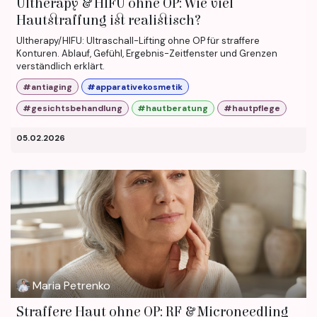
Ultherapy & HIFU ohne OP: Wie viel
Hautstraffung ist realistisch?
Ultherapy/HIFU: Ultraschall-Lifting ohne OP für straffere
Konturen. Ablauf, Gefühl, Ergebnis-Zeitfenster und Grenzen
verständlich erklärt.
#antiaging
#apparativekosmetik
#gesichtsbehandlung
#hautberatung
#hautpflege
05.02.2026
Maria Petrenko
Straffere Haut ohne OP: RF & Microneedling