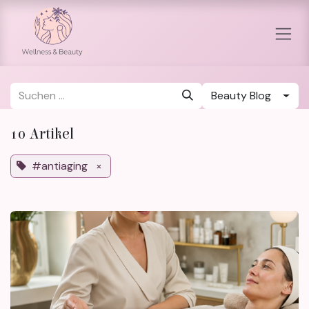
Zum Inhalt springen
Beauty Blog
10 Artikel
#antiaging
×