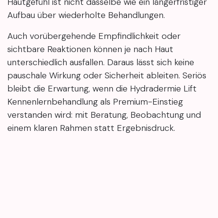
Hautgefühl ist nicht dasselbe wie ein längerfristiger
Aufbau über wiederholte Behandlungen.
Auch vorübergehende Empfindlichkeit oder
sichtbare Reaktionen können je nach Haut
unterschiedlich ausfallen. Daraus lässt sich keine
pauschale Wirkung oder Sicherheit ableiten. Seriös
bleibt die Erwartung, wenn die Hydradermie Lift
Kennenlernbehandlung als Premium-Einstieg
verstanden wird: mit Beratung, Beobachtung und
einem klaren Rahmen statt Ergebnisdruck.
Gut passt dieser Termin, wenn du Methode,
Hautgefühl und Studioatmosphäre erst
kennenlernen möchtest. Weniger passend ist er,
wenn ein garantiertes Lifting-Ergebnis erwartet
wird. Für Kundinnen aus Fellbach, Stuttgart oder
Waiblingen macht genau diese Einordnung die