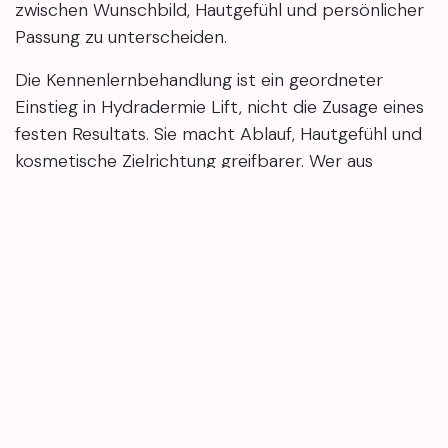
zwischen Wunschbild, Hautgefühl und persönlicher
Passung zu unterscheiden.
Die Kennenlernbehandlung ist ein geordneter
Einstieg in Hydradermie Lift, nicht die Zusage eines
festen Resultats. Sie macht Ablauf, Hautgefühl und
kosmetische Zielrichtung greifbarer. Wer aus
Fellbach, Stuttgart oder Waiblingen kommt, kann
so ruhiger einschätzen, ob Methode,
Studioatmosphäre und persönliche Erwartungen
zusammenpassen.
Bei Mary4Beauty wird die Hydradermie Lift
Kennenlernbehandlung von Guinot Paris als 90-
minütiger Premium-Einstieg für 129 € angeboten;
im Mittelpunkt stehen Orientierung, Hautgefühl und
realistische Erwartungen. Wenn du die Behandlung
in Ruhe kennenlernen möchtest, kannst du
online