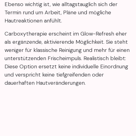
Ebenso wichtig ist, wie alltagstauglich sich der
Termin rund um Arbeit, Pläne und mögliche
Hautreaktionen anfühlt.
Carboxytherapie erscheint im Glow-Refresh eher
als ergänzende, aktivierende Möglichkeit. Sie steht
weniger für klassische Reinigung und mehr für einen
unterstützenden Frischeimpuls. Realistisch bleibt:
Diese Option ersetzt keine individuelle Einordnung
und verspricht keine tiefgreifenden oder
dauerhaften Hautveränderungen.
Ein guter Glow-Refresh-Einstieg fühlt sich nicht
zwangsläufig besonders intensiv an. Stimmiger ist
ein Pfad, der Hautzustand, Ziel, Zeit und mögliche
Reaktionen zusammen betrachtet. Die
Kennenlernbehandlung gibt Orientierung,