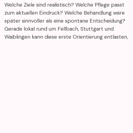
Welche Ziele sind realistisch? Welche Pflege passt
zum aktuellen Eindruck? Welche Behandlung wäre
später sinnvoller als eine spontane Entscheidung?
Gerade lokal rund um Fellbach, Stuttgart und
Waiblingen kann diese erste Orientierung entlasten,
weil weitere Termine überschaubar planbar
bleiben.
Die genannten Rahmendaten, 90 Minuten und ab
95 €, helfen zusätzlich beim Abwägen. Die Online-
Buchung wirkt dann nicht wie ein schneller Klick,
sondern wie ein nächster Schritt, wenn Beratung,
Zeitrahmen und Erwartung zusammenpassen.
Eine Kennenlernbehandlung schafft vor allem
Klarheit: zum Hautbild, zu passenden
Pflegeansätzen und zu realistischen nächsten