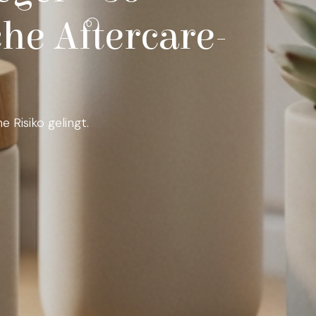
he Aftercare-
 Risiko gelingt.