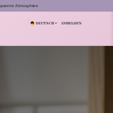
spannte Atmosphäre
DEUTSCH
ANMELDEN
n
Galerie
Blog
Über mich
Kontakt