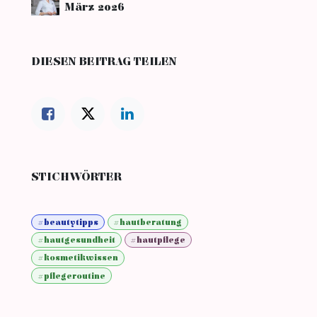
März 2026
DIESEN BEITRAG TEILEN
STICHWÖRTER
#beautytipps
#hautberatung
#hautgesundheit
#hautpflege
#kosmetikwissen
#pflegeroutine