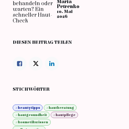
Maria
Petrenko
10. Mai
2026
DIESEN BEITRAG TEILEN
STICHWÖRTER
#beautytipps
#hautberatung
#hautgesundheit
#hautpflege
#kosmetikwissen