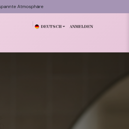
spannte Atmosphäre
DEUTSCH
ANMELDEN
n
Galerie
Blog
Über mich
Kontakt