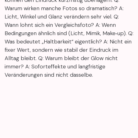
Warum wirken manche Fotos so dramatisch? A:
Licht, Winkel und Glanz verändern sehr viel. Q:
Wann lohnt sich ein Vergleichsfoto? A: Wenn
Bedingungen ähnlich sind (Licht, Mimik, Make‑up). Q:
Was bedeutet „Haltbarkeit“ eigentlich? A: Nicht ein
fixer Wert, sondern wie stabil der Eindruck im
Alltag bleibt. Q: Warum bleibt der Glow nicht
immer? A: Soforteffekte und langfristige
Veränderungen sind nicht dasselbe.
Selbst‑Check: Bewerte ich gerade die Haut – oder
vor allem die Foto‑Bedingungen? Und passt das
„Zielbild“ zu meinem Alltag?
Vorher‑Nachher ist selten ein einzelner Moment:
Erst sieht man oft einen schnellen Glow, dann
kommt eine Phase, in der sich die Haut „sortiert“.