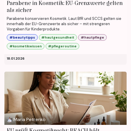
Parabene in Kosmetik: EU-Grenzwerte gelten
als sicher
Parabene konservieren Kosmetik. Laut BfR und SCCS gelten sie
innerhalb der EU-Grenzwerte als sicher – mit strengeren
Vorgaben für Kinderprodukte.
#beautytipps
#hautgesundheit
#hautpflege
#kosmetikwissen
#pflegeroutine
18.01.2026
Maria Petrenko
EU prüft Kosmetikrecht: REACH hält