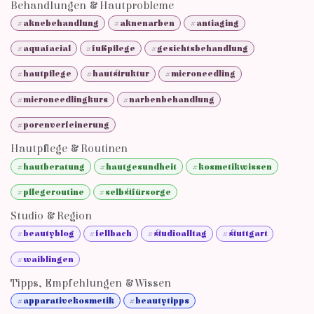
Behandlungen & Hautprobleme
#aknebehandlung
#aknenarben
#antiaging
#aquafacial
#fußpflege
#gesichtsbehandlung
#hautpflege
#hautstruktur
#microneedling
#microneedlingkurs
#narbenbehandlung
#porenverfeinerung
Hautpflege & Routinen
#hautberatung
#hautgesundheit
#kosmetikwissen
#pflegeroutine
#selbstfürsorge
Studio & Region
#beautyblog
#fellbach
#studioalltag
#stuttgart
#waiblingen
Tipps, Empfehlungen & Wissen
#apparativekosmetik
#beautytipps