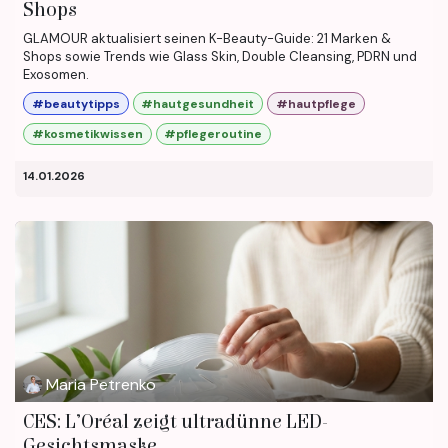
Shops
GLAMOUR aktualisiert seinen K-Beauty-Guide: 21 Marken &
Shops sowie Trends wie Glass Skin, Double Cleansing, PDRN und
Exosomen.
#beautytipps
#hautgesundheit
#hautpflege
#kosmetikwissen
#pflegeroutine
14.01.2026
Maria Petrenko
CES: L’Oréal zeigt ultradünne LED-
Gesichtsmaske