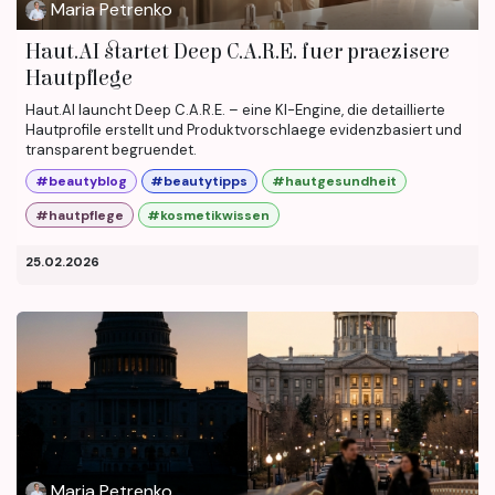
Maria Petrenko
Haut.AI startet Deep C.A.R.E. fuer praezisere
Hautpflege
Haut.AI launcht Deep C.A.R.E. – eine KI-Engine, die detaillierte
Hautprofile erstellt und Produktvorschlaege evidenzbasiert und
transparent begruendet.
#beautyblog
#beautytipps
#hautgesundheit
#hautpflege
#kosmetikwissen
25.02.2026
Maria Petrenko