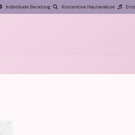
Individuele Beratung
Kostenlose Hautanalyse
Ent
tseite
Behandlungen
Preise
Termin
Aktione