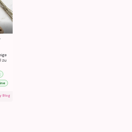
r
nige
l zu
t
ine
y Blog