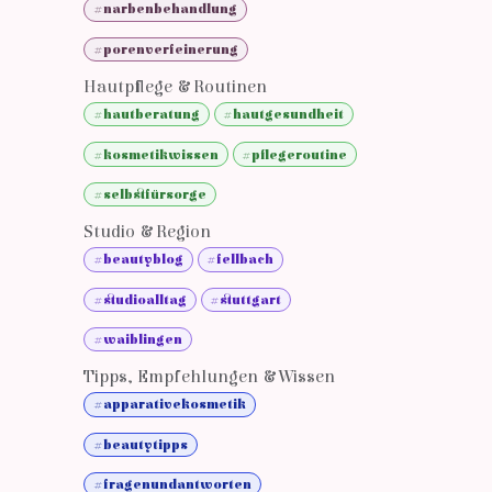
#narbenbehandlung
#porenverfeinerung
Hautpflege & Routinen
#hautberatung
#hautgesundheit
#kosmetikwissen
#pflegeroutine
#selbstfürsorge
Studio & Region
#beautyblog
#fellbach
#studioalltag
#stuttgart
#waiblingen
Tipps, Empfehlungen & Wissen
#apparativekosmetik
#beautytipps
#fragenundantworten