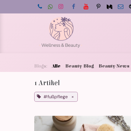
Zum Inhalt springen
Star
Blogs:
Alle
Beauty Blog
Beauty News
1 Artikel
#fußpflege
×