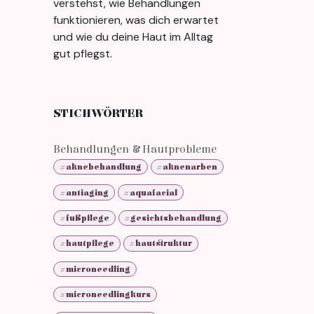
verstehst, wie Behandlungen
funktionieren, was dich erwartet
und wie du deine Haut im Alltag
gut pflegst.
STICHWÖRTER
Behandlungen & Hautprobleme
#aknebehandlung
#aknenarben
#antiaging
#aquafacial
#fußpflege
#gesichtsbehandlung
#hautpflege
#hautstruktur
#microneedling
#microneedlingkurs