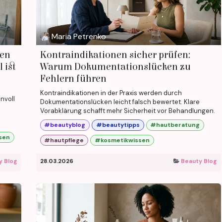
Maria Petrenko
ten
Kontraindikationen sicher prüfen:
 ist
Warum Dokumentationslücken zu
Fehlern führen
Kontraindikationen in der Praxis werden durch
nvoll
Dokumentationslücken leicht falsch bewertet. Klare
Vorabklärung schafft mehr Sicherheit vor Behandlungen.
#beautyblog
#beautytipps
#hautberatung
sen
#hautpflege
#kosmetikwissen
y Blog
28.03.2026
Beauty Blog