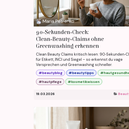
Maria Petrenko
90‑Sekunden‑Check:
Clean‑Beauty‑Claims ohne
Greenwashing erkennen
Clean Beauty Claims kritisch lesen: 90‑Sekunden‑
für Etikett, INCI und Siegel – so erkennst du vage
Versprechen und Greenwashing schneller.
#beautyblog
#beautytipps
#hautgesundhe
#hautpflege
#kosmetikwissen
19.03.2026
Beaut