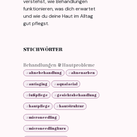
verstehst, wie Behandlungen
funktionieren, was dich erwartet
und wie du deine Haut im Alltag
gut pflegst.
STICHWÖRTER
Behandlungen & Hautprobleme
#aknebehandlung
#aknenarben
#antiaging
#aquafacial
#fußpflege
#gesichtsbehandlung
#hautpflege
#hautstruktur
#microneedling
#microneedlingkurs