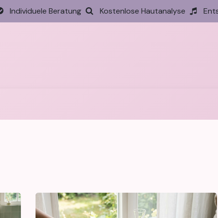
Individuele Beratung
Kostenlose Hautanalyse
Ent
tseite
Behandlungen
Preise
Termin
Aktione