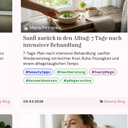
Maria Petrenko
Sanft zurück in den Alltag: 7 Tage nach
intensiver Behandlung
too
7-Tage-Plan nach intensiver Behandlung: sanfter
en
Wiedereinstieg mit leichter Kost, Ruhe, Flüssigkeit und
einem alltagstauglichen Tempo.
#beautytipps
#hautberatung
#hautpflege
#kosmetikwissen
#pflegeroutine
y Blog
09.04.2026
Beauty Blog