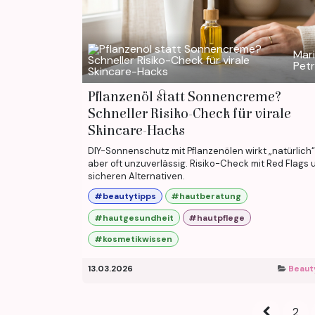
Mar
Pet
Pflanzenöl statt Sonnencreme?
Schneller Risiko-Check für virale
Skincare-Hacks
DIY-Sonnenschutz mit Pflanzenölen wirkt „natürlich“,
aber oft unzuverlässig. Risiko-Check mit Red Flags 
sicheren Alternativen.
#beautytipps
#hautberatung
#hautgesundheit
#hautpflege
#kosmetikwissen
13.03.2026
Beaut
2