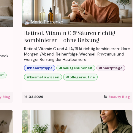
Maria Petrenko
Retinol, Vitamin C & Säuren richtig
kombinieren – ohne Reizung
Retinol, Vitamin C und AHA/BHA richtig kombinieren: klare
Morgen-/Abend-Reihenfolge, Wechsel-Rhythmus und
Check
weniger Reizung der Hautbarriere.
#beautytipps
#hautgesundheit
#hautpflege
it
#kosmetikwissen
#pflegeroutine
y Blog
16.03.2026
Beauty Blog