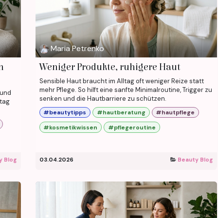
Maria Petrenko
n
Weniger Produkte, ruhigere Haut
Sensible Haut braucht im Alltag oft weniger Reize statt
mehr Pflege. So hilft eine sanfte Minimalroutine, Trigger zu
 und
senken und die Hautbarriere zu schützen.
ltag
#beautytipps
#hautberatung
#hautpflege
#kosmetikwissen
#pflegeroutine
y Blog
03.04.2026
Beauty Blog