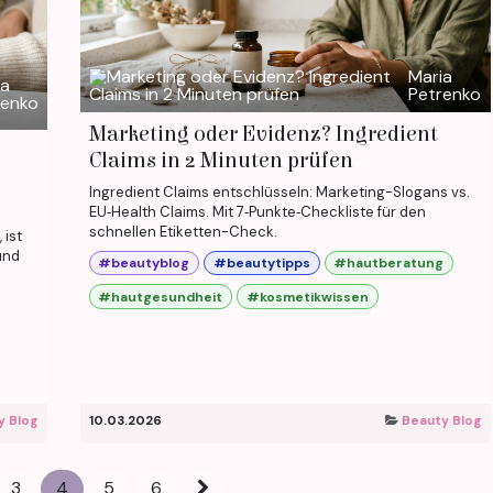
Maria
ia
Petrenko
renko
Marketing oder Evidenz? Ingredient
Claims in 2 Minuten prüfen
Ingredient Claims entschlüsseln: Marketing-Slogans vs.
EU‑Health Claims. Mit 7‑Punkte‑Checkliste für den
schnellen Etiketten-Check.
 ist
und
#beautyblog
#beautytipps
#hautberatung
#hautgesundheit
#kosmetikwissen
y Blog
10.03.2026
Beauty Blog
3
4
5
6