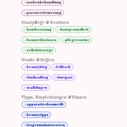
#narbenbehandlung
#porenverfeinerung
Hautpflege & Routinen
#hautberatung
#hautgesundheit
#kosmetikwissen
#pflegeroutine
#selbstfürsorge
Studio & Region
#beautyblog
#fellbach
#studioalltag
#stuttgart
#waiblingen
Tipps, Empfehlungen & Wissen
#apparativekosmetik
#beautytipps
#fragenundantworten