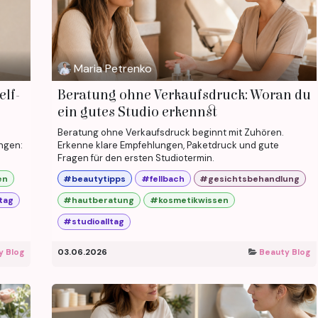
Maria Petrenko
elf-
Beratung ohne Verkaufsdruck: Woran du
ein gutes Studio erkennst
Beratung ohne Verkaufsdruck beginnt mit Zuhören.
ngen:
Erkenne klare Empfehlungen, Paketdruck und gute
Fragen für den ersten Studiotermin.
en
#beautytipps
#fellbach
#gesichtsbehandlung
tag
#hautberatung
#kosmetikwissen
#studioalltag
y Blog
03.06.2026
Beauty Blog