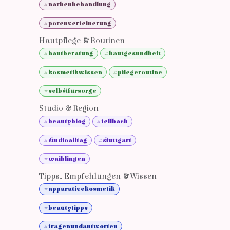
#narbenbehandlung
#porenverfeinerung
Hautpflege & Routinen
#hautberatung
#hautgesundheit
#kosmetikwissen
#pflegeroutine
#selbstfürsorge
Studio & Region
#beautyblog
#fellbach
#studioalltag
#stuttgart
#waiblingen
Tipps, Empfehlungen & Wissen
#apparativekosmetik
#beautytipps
#fragenundantworten