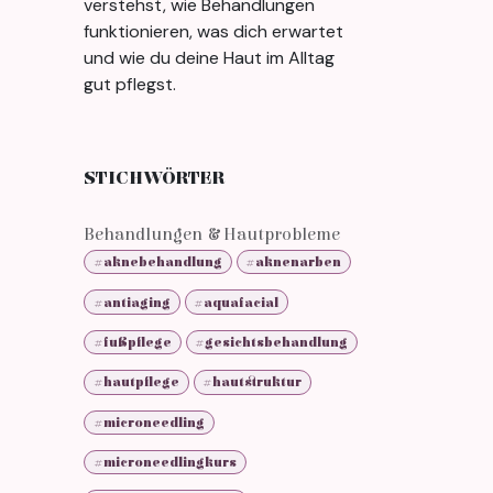
verstehst, wie Behandlungen
funktionieren, was dich erwartet
und wie du deine Haut im Alltag
gut pflegst.
STICHWÖRTER
Behandlungen & Hautprobleme
#aknebehandlung
#aknenarben
#antiaging
#aquafacial
#fußpflege
#gesichtsbehandlung
#hautpflege
#hautstruktur
#microneedling
#microneedlingkurs