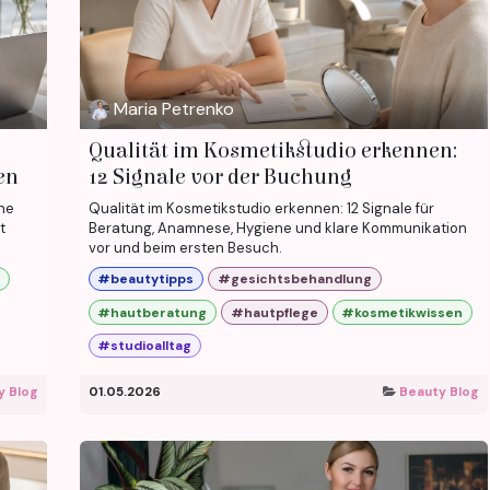
Maria Petrenko
Qualität im Kosmetikstudio erkennen:
en
12 Signale vor der Buchung
che
Qualität im Kosmetikstudio erkennen: 12 Signale für
t
Beratung, Anamnese, Hygiene und klare Kommunikation
vor und beim ersten Besuch.
#beautytipps
#gesichtsbehandlung
#hautberatung
#hautpflege
#kosmetikwissen
#studioalltag
y Blog
01.05.2026
Beauty Blog