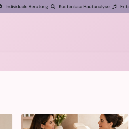
Individuele Beratung
Kostenlose Hautanalyse
Ent
tseite
Behandlungen
Preise
Termin
Aktione