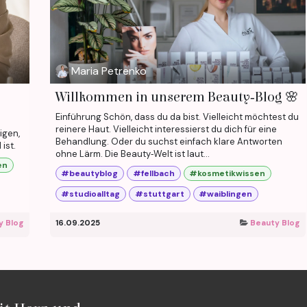
Maria Petrenko
Willkommen in unserem Beauty‑Blog 🌸
Einführung Schön, dass du da bist. Vielleicht möchtest du
reinere Haut. Vielleicht interessierst du dich für eine
igen,
Behandlung. Oder du suchst einfach klare Antworten
ist.
ohne Lärm. Die Beauty‑Welt ist laut...
en
#beautyblog
#fellbach
#kosmetikwissen
#studioalltag
#stuttgart
#waiblingen
y Blog
16.09.2025
Beauty Blog