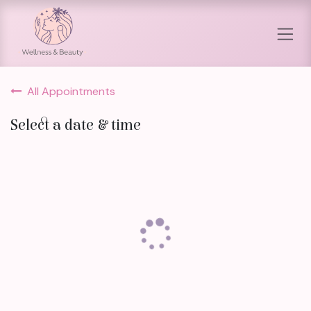
Skip to Content
All Appointments
Select a date & time