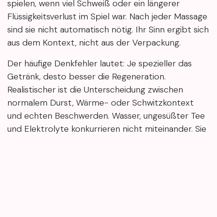
spielen, wenn viel Schweiß oder ein längerer
Flüssigkeitsverlust im Spiel war. Nach jeder Massage
sind sie nicht automatisch nötig. Ihr Sinn ergibt sich
aus dem Kontext, nicht aus der Verpackung.
Der häufige Denkfehler lautet: Je spezieller das
Getränk, desto besser die Regeneration.
Realistischer ist die Unterscheidung zwischen
normalem Durst, Wärme- oder Schwitzkontext
und echten Beschwerden. Wasser, ungesüßter Tee
und Elektrolyte konkurrieren nicht miteinander. Sie
haben unterschiedliche Rollen — mild, verträglich,
passend zur Situation und ohne überzogene
Heilversprechen.
Gute Hydration nach Behandlung fängt selten mit
Spezialprodukten an. Kleine, verträgliche Schlucke
und ein ruhiger Plan für den restlichen Tag liegen