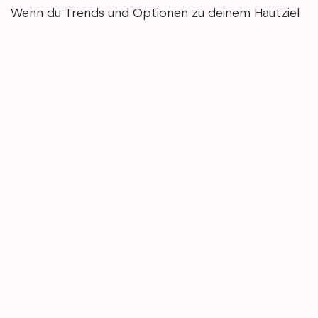
Wenn du Trends und Optionen zu deinem Hautziel
besser einordnen möchtest, kannst du auf der
Website vorbeischauen und bei Bedarf eine kurze
Beratung vereinbaren. Mary4Beauty informiert zu
Beauty-Themen und hilft dabei, passende Studio-
Termine unkompliziert online zu finden.
in
Beauty News
#
#BeautyTipps
#Kosmetikwissen
#PflegeRoutine
#apparativekosmetik
#hautgesundheit
Maria Petrenko
January 9, 2026
SHARE THIS POST