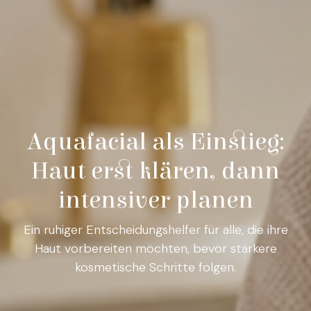
Aquafacial als Einstieg:
Haut erst klären, dann
intensiver planen
Ein ruhiger Entscheidungshelfer für alle, die ihre
Haut vorbereiten möchten, bevor stärkere
kosmetische Schritte folgen.