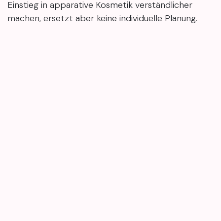
Einstieg in apparative Kosmetik verständlicher
machen, ersetzt aber keine individuelle Planung.
Für die nächste Entscheidung zählen vor allem
Hautreaktion, Ziel und Timing. Wer diese Punkte in
Ruhe sortiert, vermeidet überzogene Erwartungen
und geht mit einem klareren Gefühl in den
nächsten Termin.
Wenn die nächste Entscheidung noch nicht ganz
klar ist, kann es angenehm sein, Hautzustand,
Timing und Pflege danach vor der
Terminbuchung
in Ruhe zu besprechen. Mary4Beauty bietet dafür
studio-nahe Orientierung zu Beauty-Behandlungen
und hilft, den nächsten Schritt bewusst und ohne
Druck einzuordnen.
в
Бьюти-блог