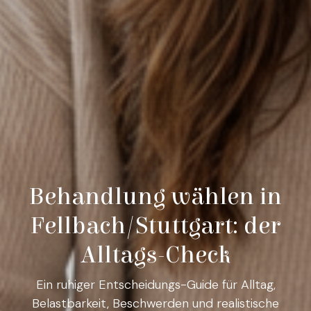
Behandlung wählen in
Fellbach/Stuttgart: der
Alltags-Check
Ein ruhiger Entscheidungs-Guide für Alltag,
Belastbarkeit, Beschwerden und realistische