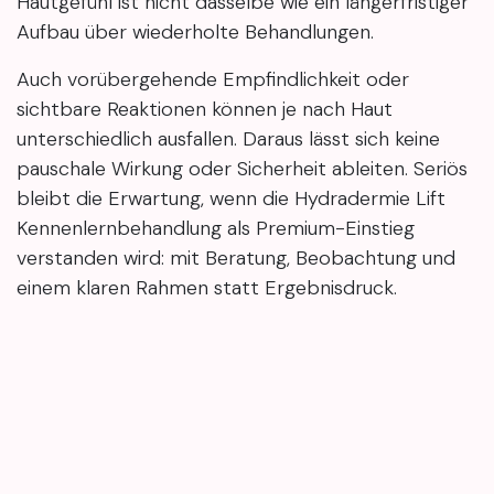
Hautgefühl ist nicht dasselbe wie ein längerfristiger
Aufbau über wiederholte Behandlungen.
Auch vorübergehende Empfindlichkeit oder
sichtbare Reaktionen können je nach Haut
unterschiedlich ausfallen. Daraus lässt sich keine
pauschale Wirkung oder Sicherheit ableiten. Seriös
bleibt die Erwartung, wenn die Hydradermie Lift
Kennenlernbehandlung als Premium-Einstieg
verstanden wird: mit Beratung, Beobachtung und
einem klaren Rahmen statt Ergebnisdruck.
Gut passt dieser Termin, wenn du Methode,
Hautgefühl und Studioatmosphäre erst
kennenlernen möchtest. Weniger passend ist er,
wenn ein garantiertes Lifting-Ergebnis erwartet
wird. Für Kundinnen aus Fellbach, Stuttgart oder
Waiblingen macht genau diese Einordnung die