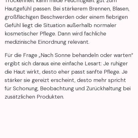
Trockenheit kann milde Feuchtigkeit gut zum
Hautgefühl passen. Bei stärkerem Brennen, Blasen,
großflächigen Beschwerden oder einem fiebrigen
Gefühl liegt die Situation außerhalb normaler
kosmetischer Pflege. Dann wird fachliche
medizinische Einordnung relevant.
Für die Frage „Nach Sonne behandeln oder warten“
ergibt sich daraus eine einfache Lesart: Je ruhiger
die Haut wirkt, desto eher passt sanfte Pflege. Je
stärker sie gereizt erscheint, desto mehr spricht
für Schonung, Beobachtung und Zurückhaltung bei
zusätzlichen Produkten.
Nach Sonne zählt zuerst der Hautzustand, nicht die
reichhaltigste Pflege. Warme, trockene Haut passt
meist zu milder Reinigung, sanfter Kühlung und
leichter Feuchtigkeit. Deutliche Rötung, Brennen,