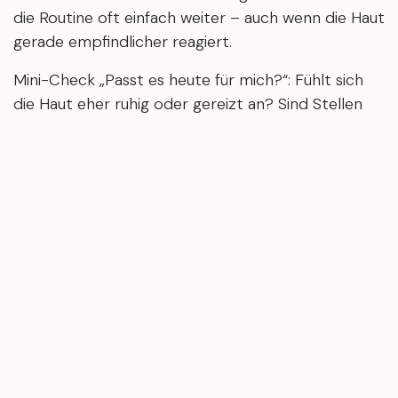
die Routine oft einfach weiter – auch wenn die Haut
gerade empfindlicher reagiert.
Mini-Check „Passt es heute für mich?“: Fühlt sich
die Haut eher ruhig oder gereizt an? Sind Stellen
oberflächlich oder eher „tief sitzend“? Wie wichtig
ist dir maximale Hygiene? Erwartest du schnelle
optische Glätte oder vor allem eine kontrollierte,
gleichmäßige Behandlung?
Mini-Quiz (Selbsttest): Was ist dir wichtiger –
schneller Effekt oder möglichst wenig Reizung?
Weißt du, wie deine Haut nach Peelings
normalerweise reagiert?
Eine professionelle Ausreinigung kann unreine Haut
spürbar entlasten, weil Hautzustand, Hygiene und
Technik zusammenkommen. Zu Hause kannst du