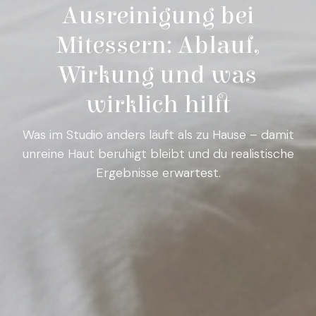
Ausreinigung bei
Mitessern: Ablauf,
Wirkung und was
wirklich hilft
Was im Studio anders läuft als zu Hause – damit
unreine Haut beruhigt bleibt und du realistische
Ergebnisse erwartest.