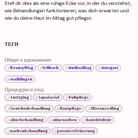
Stell dir dies als eine ruhige Ecke vor, in der du verstehst,
wie Behandlungen funktionieren, was dich erwartet und
wie du deine Haut im Alltag gut pflegst.
ТЕГИ
Общее и вдохновение
#BeautyBlog
#fellbach
#studioalltag
#stuttgart
#waiblingen
Процедуры и уход
#AntiAging
#Aquafacial
#Fußpflege
#Gesichtsbehandlung
#Hautpflege
#Microneedling
#aknebehandlung
#aknenarben
#hautstruktur
#narbenbehandlung
#porenverfeinerung