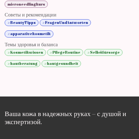
microneedlingkurs
Советы и рекомендации
#BeautyTipps
#FragenUndAntworten
#apparativekosmetik
Темы здоровья и баланса
#Kosmetikwissen
#PflegeRoutine
#Selbstfürsorge
#hautberatung
#hautgesundheit
Ваша кожа в надежных руках – с душой и
экспертизой.