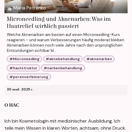
Maria Petrenko
Microneedling und Aknenarben: Was im
Hautrelief wirklich passiert
Welche Aknenarben am besten auf einen Microneedling-Kurs
reagieren – und warum Verbesserungen häufig moderat bleiben
Aknenarben können noch viele Jahre nach den ursprünglichen
Entzündungen sichtbar bl...
#Microneedling
#aknebehandlung
#aknenarben
#hautstruktur
#narbenbehandlung
#porenverfeinerung
30 нояб. 2025 г.
О НАС
Ich bin Kosmetologin mit medizinischer Ausbildung. Ich
teile mein Wissen in klaren Worten, achtsam, ohne Druck.