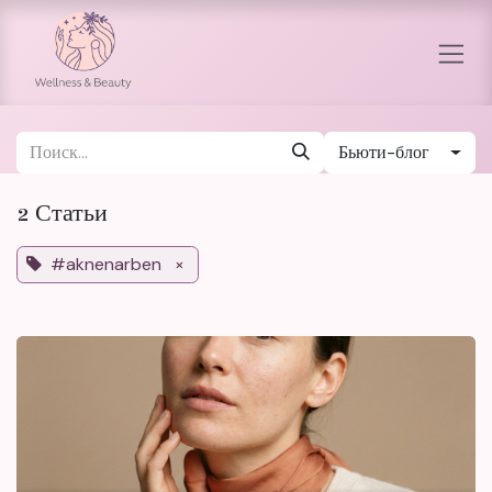
Перейти к содержимому
Бьюти-блог
2 Статьи
#aknenarben
×