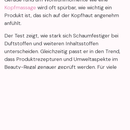
Kopfmassage
wird oft spürbar, wie wichtig ein
Produkt ist, das sich auf der Kopfhaut angenehm
anfühlt.
Der Test zeigt, wie stark sich Schaumfestiger bei
Duftstoffen und weiteren Inhaltsstoffen
unterscheiden. Gleichzeitig passt er in den Trend,
dass Produktrezepturen und Umweltaspekte im
Beauty-Regal genauer geprüft werden. Für viele
Kundinnen wird damit transparenter, warum
manche Stylingprodukte als unauffällig gelten –
und andere deutlich herausfallen.
Wenn du solche Einordnungen hilfreich findest:
mary4.beauty bündelt Beauty-News, Produkttests
und verständliche Inhaltsstoff-Checks rund um
Styling und Haarpflege – kompakt und ohne Hype.