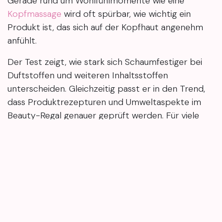
Gerade rund um Wohlfühlmomente wie eine
Kopfmassage
wird oft spürbar, wie wichtig ein
Produkt ist, das sich auf der Kopfhaut angenehm
anfühlt.
Der Test zeigt, wie stark sich Schaumfestiger bei
Duftstoffen und weiteren Inhaltsstoffen
unterscheiden. Gleichzeitig passt er in den Trend,
dass Produktrezepturen und Umweltaspekte im
Beauty-Regal genauer geprüft werden. Für viele
Kundinnen wird damit transparenter, warum
manche Stylingprodukte als unauffällig gelten –
und andere deutlich herausfallen.
Wenn du solche Einordnungen hilfreich findest:
mary4.beauty bündelt Beauty-News, Produkttests
und verständliche Inhaltsstoff-Checks rund um
Styling und Haarpflege – kompakt und ohne Hype.