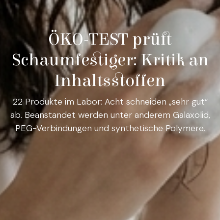
ÖKO-TEST prüft
Schaumfestiger: Kritik an
Inhaltsstoffen
22 Produkte im Labor: Acht schneiden „sehr gut“
ab. Beanstandet werden unter anderem Galaxolid,
PEG-Verbindungen und synthetische Polymere.