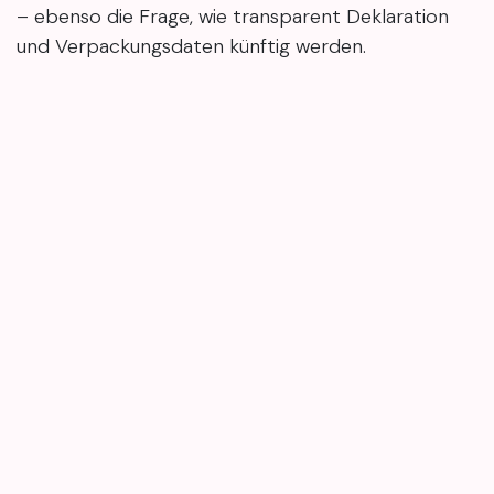
– ebenso die Frage, wie transparent Deklaration
und Verpackungsdaten künftig werden.
Wer regelmäßig kompakte Beauty-News,
Inhaltsstoff-Checks und Produkttests lesen
möchte, findet hier im Blog weitere Updates –
kurz, verständlich und auf den Punkt.
в
Бьюти-новости
#
#BeautyBlog
#BeautyTipps
#Kosmetikwissen
#PflegeRoutine
Maria Petrenko
19 января 2026 г.
ПОДЕЛИТЬСЯ ЭТОЙ ЗАПИСЬЮ