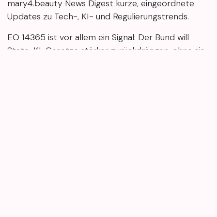
mary4.beauty News Digest kurze, eingeordnete
Updates zu Tech-, KI- und Regulierungstrends.
EO 14365 ist vor allem ein Signal: Der Bund will
State-KI-Gesetze stärker zurückdrängen, ohne sie
sofort außer Kraft zu setzen. Damit bleibt der
Flickenteppich vorerst – und die entscheidenden
Impulse dürften aus DOJ-, DOC-, FTC- und FCC-
Schritten kommen.
в
Бьюти-новости
#
#BeautyBlog
#BeautyTipps
#Kosmetikwissen
#hautgesundheit
Maria Petrenko
18 февраля 2026 г.
ПОДЕЛИТЬСЯ ЭТОЙ ЗАПИСЬЮ