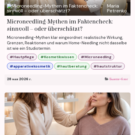
Maria
Petrenko
Microneedling-Mythen im Faktencheck:
sinnvoll – oder überschätzt?
Microneedling-Mythen klar eingeordnet: realistische Wirkung,
Grenzen, Reaktionen und warum Home-Needling nicht dasselbe
ist wie ein Studiotermin.
#Hautpflege
#Kosmetikwissen
#Microneedling
#apparativekosmetik
#hautberatung
#hautstruktur
28 мая 2026 г.
Бьюти-блог