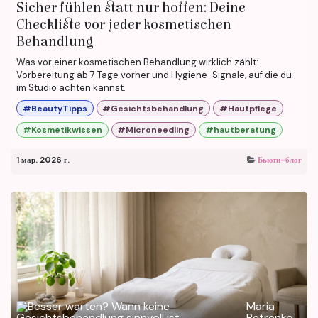
Sicher fühlen statt nur hoffen: Deine
Checkliste vor jeder kosmetischen
Behandlung
Was vor einer kosmetischen Behandlung wirklich zählt:
Vorbereitung ab 7 Tage vorher und Hygiene-Signale, auf die du
im Studio achten kannst.
#BeautyTipps
#Gesichtsbehandlung
#Hautpflege
#Kosmetikwissen
#Microneedling
#hautberatung
1 мар. 2026 г.
Бьюти-блог
Maria
Petrenko