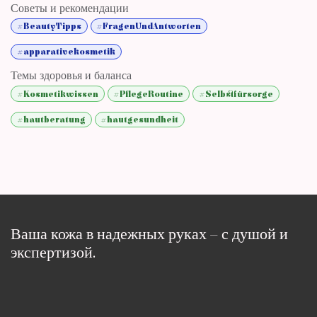
Советы и рекомендации
#BeautyTipps
#FragenUndAntworten
#apparativekosmetik
Темы здоровья и баланса
#Kosmetikwissen
#PflegeRoutine
#Selbstfürsorge
#hautberatung
#hautgesundheit
Ваша кожа в надежных руках – с душой и
экспертизой.