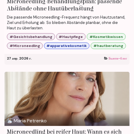
Microneedling-Behandlungsplan: passende
Abstände ohne Hautüberlastung
Die passende Microneedling-Frequenz hängt von Hautzustand,
Ziel und Erholung ab. So bleiben Abstände planbar, ohne die
Haut zu überlasten.
#Gesichtsbehandlung
#Hautpflege
#Kosmetikwissen
#Microneedling
#apparativekosmetik
#hautberatung
27 апр. 2026 г.
Бьюти-блог
Maria Petrenko
Microneedling bei reifer Haut: Wann es sich