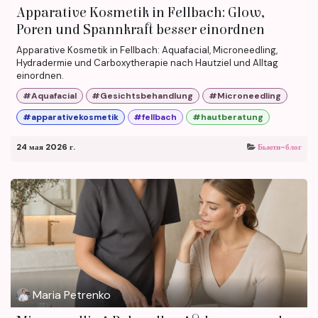
Apparative Kosmetik in Fellbach: Glow,
Poren und Spannkraft besser einordnen
Apparative Kosmetik in Fellbach: Aquafacial, Microneedling,
Hydradermie und Carboxytherapie nach Hautziel und Alltag
einordnen.
#Aquafacial
#Gesichtsbehandlung
#Microneedling
#apparativekosmetik
#fellbach
#hautberatung
24 мая 2026 г.
Бьюти-блог
Maria Petrenko