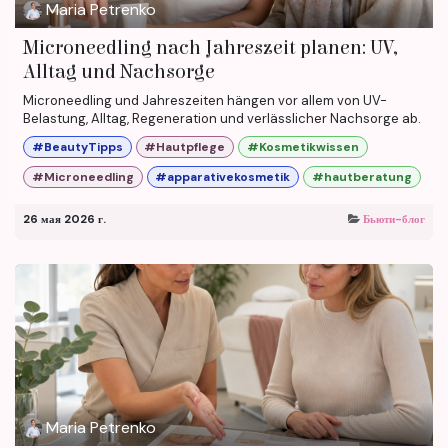
Maria Petrenko
Microneedling nach Jahreszeit planen: UV,
Alltag und Nachsorge
Microneedling und Jahreszeiten hängen vor allem von UV-
Belastung, Alltag, Regeneration und verlässlicher Nachsorge ab.
#BeautyTipps
#Hautpflege
#Kosmetikwissen
#Microneedling
#apparativekosmetik
#hautberatung
26 мая 2026 г.
Бьюти-блог
Maria Petrenko