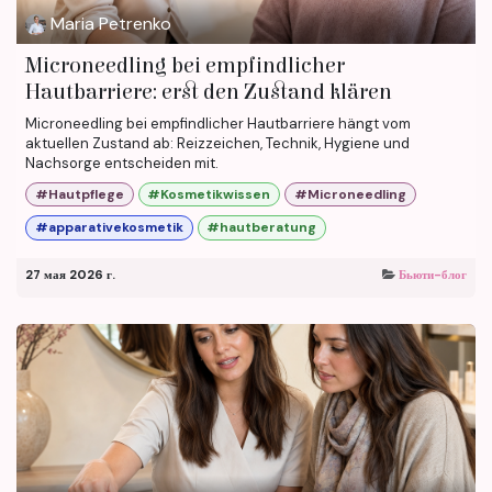
Maria Petrenko
Microneedling bei empfindlicher
Hautbarriere: erst den Zustand klären
Microneedling bei empfindlicher Hautbarriere hängt vom
aktuellen Zustand ab: Reizzeichen, Technik, Hygiene und
Nachsorge entscheiden mit.
#Hautpflege
#Kosmetikwissen
#Microneedling
#apparativekosmetik
#hautberatung
27 мая 2026 г.
Бьюти-блог