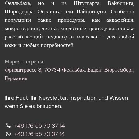
Фелльбаха, но и из Штутгарта, Вайблинга,
Шорндорфа, Эсслинга или Вайнштадта. Особенно
популярны такие процедуры, как аквафейшл,
микронедлинг, чистка, кислотные процедуры, а также
расслабляющий педикюр и массажи – для любой
кожи и любых потребностей.
Мария Петренко
Фризштрассе 3, 70734 Фелльбах, Баден-Вюртемберг,
Германия
Ihre Haut. Ihr Newsletter. Inspiration und Wissen,
wenn Sie es brauchen.
+49 176 55 70 37 14
+49 176 55 70 37 14