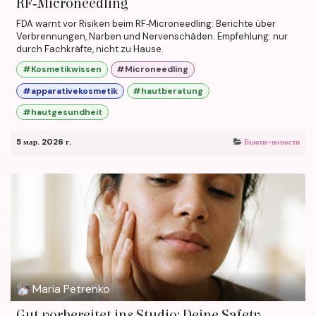
RF‑Microneedling
FDA warnt vor Risiken beim RF‑Microneedling: Berichte über
Verbrennungen, Narben und Nervenschäden. Empfehlung: nur
durch Fachkräfte, nicht zu Hause.
#Kosmetikwissen
#Microneedling
#apparativekosmetik
#hautberatung
#hautgesundheit
5 мар. 2026 г.
Бьюти-новости
Maria Petrenko
Gut vorbereitet ins Studio: Deine Safety