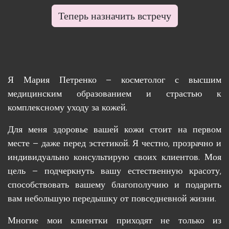
Теперь назначить встречу
Я Мария Петренко – косметолог с высшим
медицинским образованием и страстью к
комплексному уходу за кожей.
Для меня здоровье вашей кожи стоит на первом
месте – даже перед эстетикой. Я честно, прозрачно и
индивидуально консультирую своих клиентов. Моя
цель – подчеркнуть вашу естественную красоту,
способствовать вашему благополучию и подарить
вам небольшую передышку от повседневной жизни.
Многие мои клиентки приходят не только из