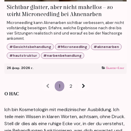
Sichtbar glatter, aber nicht makellos – so
wirkt Microneedling bei Aknenarben
Microneedling kann Aknenarben sichtbar verbessern, aber nicht
vollständig beseitigen. Erfahre, welche Ergebnisse nach drei bis
vier Sitzungen realistisch sind und worauf es bei der Nachsorge
ankommt.
#Gesichtsbehandlung
#Microneedling
#aknenarben
#hautstruktur
#narbenbehandlung
26 февр. 2026 г.
Бьюти-блог
1
2
О НАС
Ich bin Kosmetologin mit medizinischer Ausbildung. Ich
teile mein Wissen in klaren Worten, achtsam, ohne Druck.
Stell dir dies als eine ruhige Ecke vor, in der du verstehst,
wie Behandlungen funktionieren, was dich erwartet und