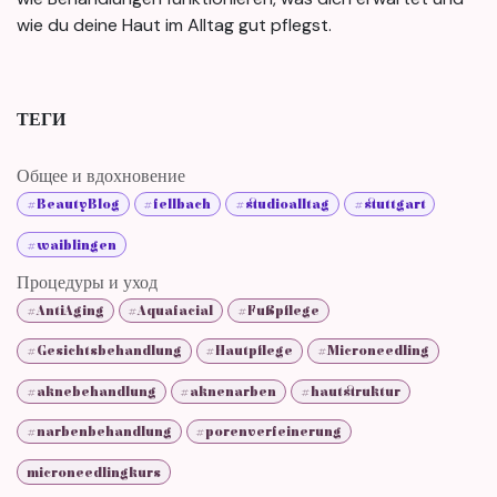
wie du deine Haut im Alltag gut pflegst.
ТЕГИ
Общее и вдохновение
#BeautyBlog
#fellbach
#studioalltag
#stuttgart
#waiblingen
Процедуры и уход
#AntiAging
#Aquafacial
#Fußpflege
#Gesichtsbehandlung
#Hautpflege
#Microneedling
#aknebehandlung
#aknenarben
#hautstruktur
#narbenbehandlung
#porenverfeinerung
microneedlingkurs