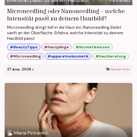
Petrenko
Microneedling oder Nanoneedling – welche
Intensität passt zu deinem Hautbild?
Microneedling dringt tief in die Haut ein, Nanoneedling bleibt
sanft an der Oberfläche. Erfahre, welche Intensität zu deinem
Hautbild passt.
#BeautyTipps
#Hautpflege
#Kosmetikwissen
#Microneedling
#apparativekosmetik
#hautberatung
27 февр. 2026 г.
Бьюти-блог
Maria Petrenko