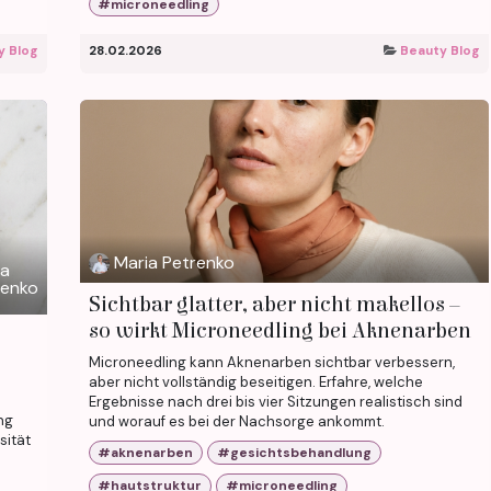
#microneedling
y Blog
28.02.2026
Beauty Blog
Maria Petrenko
ia
renko
Sichtbar glatter, aber nicht makellos –
so wirkt Microneedling bei Aknenarben
Microneedling kann Aknenarben sichtbar verbessern,
aber nicht vollständig beseitigen. Erfahre, welche
Ergebnisse nach drei bis vier Sitzungen realistisch sind
ng
und worauf es bei der Nachsorge ankommt.
sität
#aknenarben
#gesichtsbehandlung
#hautstruktur
#microneedling