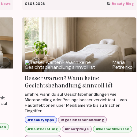
 News
01.03.2026
Beauty Blog
Maria
Petrenko
Besser warten? Wann keine
Gesichtsbehandlung sinnvoll ist
Erfahre, wann du auf Gesichtsbehandlungen wie
lt:
Microneedling oder Peelings besser verzichtest – von
 auf
Hautinfektionen über Medikamente bis zu frischen
Eingriffen.
#beautytipps
#gesichtsbehandlung
sen
#hautberatung
#hautpflege
#kosmetikwissen