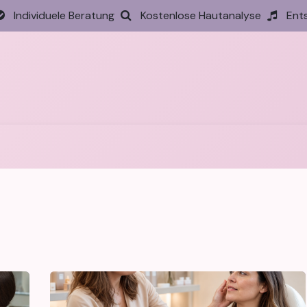
Individuele Beratung
Kostenlose Hautanalyse
Ent
tseite
Behandlungen
Preise
Termin
Aktione