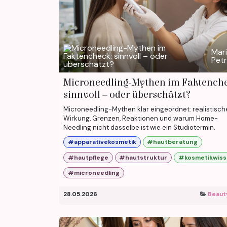
Mar
Pet
Microneedling-Mythen im Faktenche
sinnvoll – oder überschätzt?
Microneedling-Mythen klar eingeordnet: realistisch
Wirkung, Grenzen, Reaktionen und warum Home-
Needling nicht dasselbe ist wie ein Studiotermin.
#apparativekosmetik
#hautberatung
#hautpflege
#hautstruktur
#kosmetikwis
#microneedling
28.05.2026
Beaut