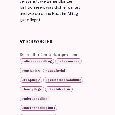
verstehst, wie Behandlungen
funktionieren, was dich erwartet
und wie du deine Haut im Alltag
gut pflegst.
STICHWÖRTER
Behandlungen & Hautprobleme
#aknebehandlung
#aknenarben
#antiaging
#aquafacial
#fußpflege
#gesichtsbehandlung
#hautpflege
#hautstruktur
#microneedling
#microneedlingkurs