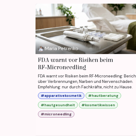
Maria Petrenko
FDA warnt vor Risiken beim
RF‑Microneedling
FDA warnt vor Risiken beim RF‑Microneedling: Beric
über Verbrennungen, Narben und Nervenschäden.
Empfehlung: nur durch Fachkräfte, nicht zu Hause.
#apparativekosmetik
#hautberatung
#hautgesundheit
#kosmetikwissen
#microneedling