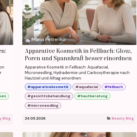
Maria Petrenko
en:
Apparative Kosmetik in Fellbach: Glow,
Poren und Spannkraft besser einordnen
von
Apparative Kosmetik in Fellbach: Aquafacial,
r
Microneedling, Hydradermie und Carboxytherapie nach
Hautziel und Alltag einordnen.
#apparativekosmetik
#aquafacial
#fellbach
sen
#gesichtsbehandlung
#hautberatung
#microneedling
y Blog
24.05.2026
Beauty Blog