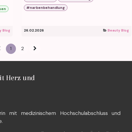
#narbenbehandlung
sen
y Blog
26.02.2026
Beauty Blog
1
2
it Herz und
rin mit medizinischem Hochschulabschluss und
e.