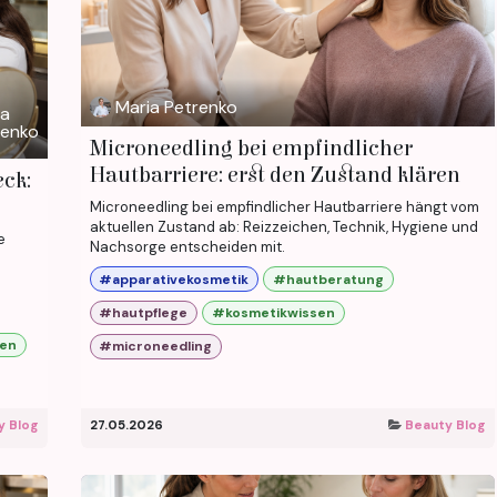
Maria Petrenko
ia
renko
Microneedling bei empfindlicher
Hautbarriere: erst den Zustand klären
ck:
Microneedling bei empfindlicher Hautbarriere hängt vom
aktuellen Zustand ab: Reizzeichen, Technik, Hygiene und
e
Nachsorge entscheiden mit.
#apparativekosmetik
#hautberatung
#hautpflege
#kosmetikwissen
sen
#microneedling
y Blog
27.05.2026
Beauty Blog