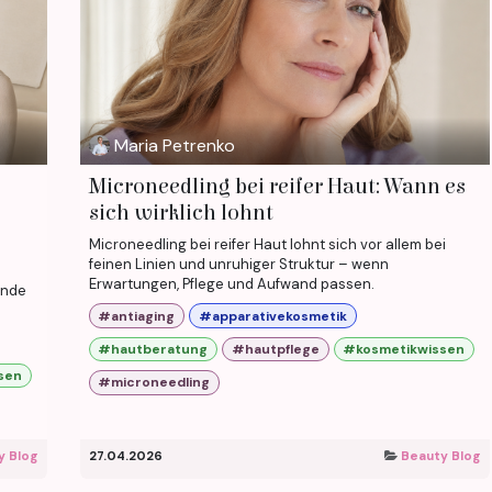
Maria Petrenko
Microneedling bei reifer Haut: Wann es
sich wirklich lohnt
Microneedling bei reifer Haut lohnt sich vor allem bei
feinen Linien und unruhiger Struktur – wenn
Erwartungen, Pflege und Aufwand passen.
ände
#antiaging
#apparativekosmetik
#hautberatung
#hautpflege
#kosmetikwissen
sen
#microneedling
y Blog
27.04.2026
Beauty Blog