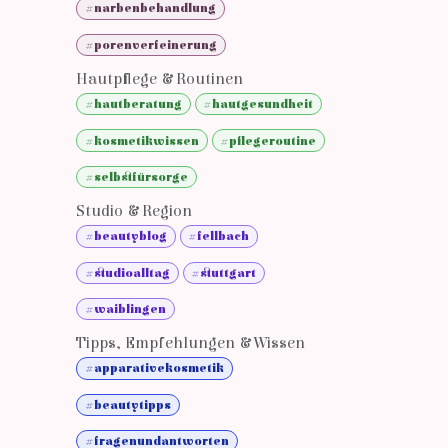
#narbenbehandlung
#porenverfeinerung
Hautpflege & Routinen
#hautberatung
#hautgesundheit
#kosmetikwissen
#pflegeroutine
#selbstfürsorge
Studio & Region
#beautyblog
#fellbach
#studioalltag
#stuttgart
#waiblingen
Tipps, Empfehlungen & Wissen
#apparativekosmetik
#beautytipps
#fragenundantworten