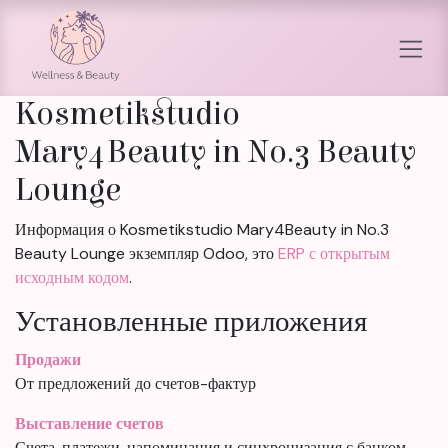
Перейти к содержимому
Kosmetikstudio
Mary4Beauty in No.3 Beauty
Lounge
Информация о Kosmetikstudio Mary4Beauty in No.3
Beauty Lounge экземпляр Odoo, это
ERP с открытым
исходным кодом
.
Установленные приложения
Продажи
От предложений до счетов-фактур
Выставление счетов
Счета, платежи, напоминания и синхронизация с банком