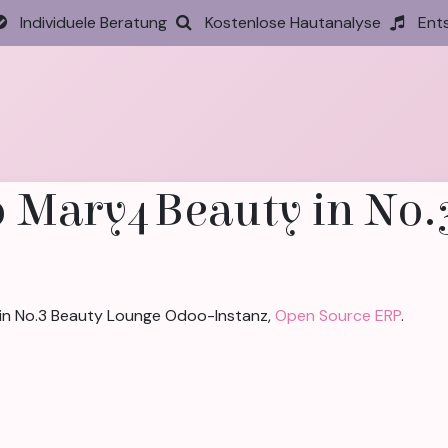
Individuele Beratung
Kostenlose Hautanalyse
Ent
tseite
Behandlungen
Preise
Termin
Aktione
 Mary4Beauty in No.
in No.3 Beauty Lounge Odoo-Instanz,
Open Source ERP
.