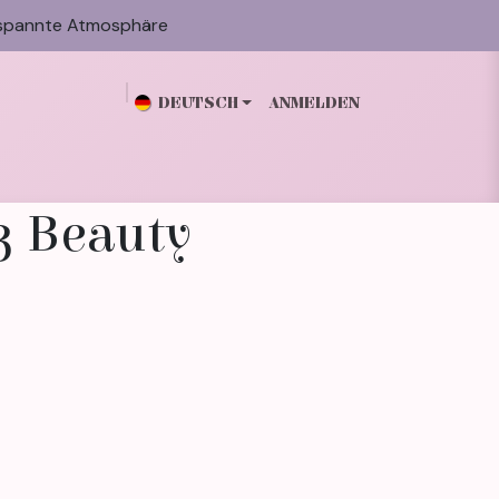
spannte Atmosphäre
DEUTSCH
ANMELDEN
n
Galerie
Blog
Über mich
Kontakt
3 Beauty