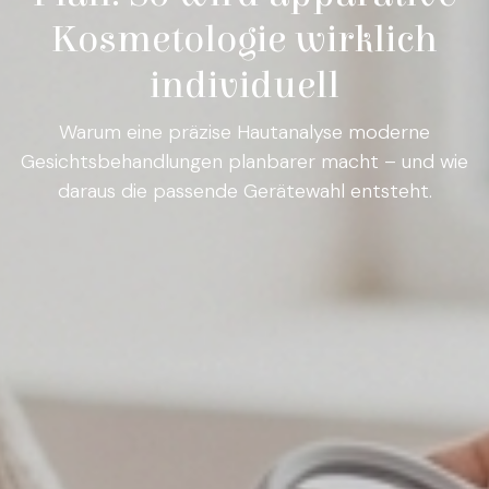
Kosmetologie wirklich
individuell
Warum eine präzise Hautanalyse moderne
Gesichtsbehandlungen planbarer macht – und wie
daraus die passende Gerätewahl entsteht.