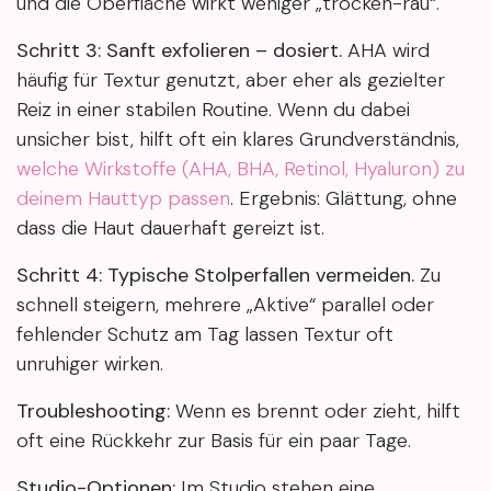
und die Oberfläche wirkt weniger „trocken-rau“.
Schritt 3: Sanft exfolieren – dosiert.
AHA wird
häufig für Textur genutzt, aber eher als gezielter
Reiz in einer stabilen Routine. Wenn du dabei
unsicher bist, hilft oft ein klares Grundverständnis,
welche Wirkstoffe (AHA, BHA, Retinol, Hyaluron) zu
deinem Hauttyp passen
. Ergebnis: Glättung, ohne
dass die Haut dauerhaft gereizt ist.
Schritt 4: Typische Stolperfallen vermeiden.
Zu
schnell steigern, mehrere „Aktive“ parallel oder
fehlender Schutz am Tag lassen Textur oft
unruhiger wirken.
Troubleshooting:
Wenn es brennt oder zieht, hilft
oft eine Rückkehr zur Basis für ein paar Tage.
Studio-Optionen:
Im Studio stehen eine