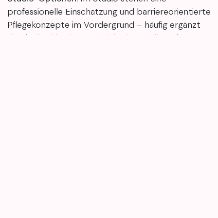
professionelle Einschätzung und barriereorientierte
Pflegekonzepte im Vordergrund – häufig ergänzt
durch eine
klassische Gesichtsbehandlung
, bevor
intensivere Verfahren wie Needling nach einem
Haut-Check eingeordnet werden.
Mini-Check (2 Fragen): Wird es nach etwa 2
Wochen insgesamt ruhiger? Fühlt sich die Haut
nach dem Waschen weniger „spannend“ an?
Für Hauterneuerung und Texturverbesserung gilt:
„mehr“ ist nicht automatisch besser. Eine ruhige
Basis aus milder Pflege, Feuchtigkeit und Lipiden
macht die Haut oft belastbarer – und erst dann
fühlt sich sanftes Glätten wirklich wie Hilfe an.
Als Orientierung reichen oft zwei Signale: weniger