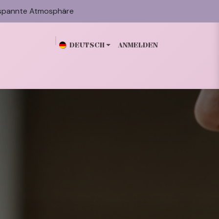
spannte Atmosphäre
DEUTSCH
ANMELDEN
n
Galerie
Blog
Über mich
Kontakt