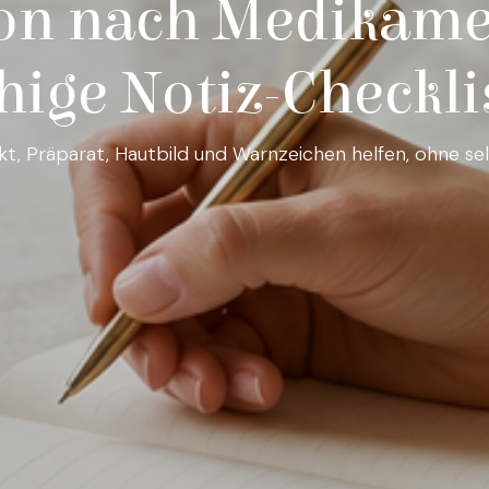
on nach Medikame
hige Notiz-Checkli
, Präparat, Hautbild und Warnzeichen helfen, ohne selb