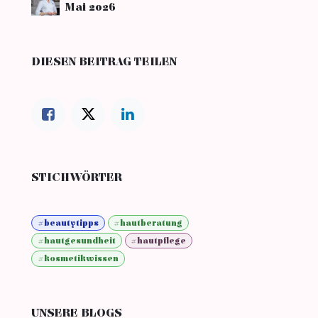
Mai 2026
DIESEN BEITRAG TEILEN
STICHWÖRTER
#beautytipps
#hautberatung
#hautgesundheit
#hautpflege
#kosmetikwissen
UNSERE BLOGS