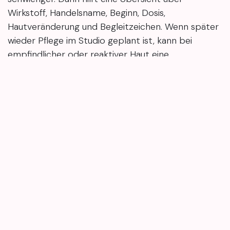
Wirkstoff, Handelsname, Beginn, Dosis,
Hautveränderung und Begleitzeichen. Wenn später
wieder Pflege im Studio geplant ist, kann bei
empfindlicher oder reaktiver Haut eine
zurückhaltende Einordnung wie bei einer
Behandlung für empfindliche Haut
hilfreicher sein
als ein spontaner Termin.
Notieren reicht vor allem dann nicht, wenn sich die
Lage schnell verändert oder neben der Haut
weitere Körperzeichen auffallen. Die
Dokumentation bleibt trotzdem wertvoll. Sie
beugt Erinnerungslücken vor und zeigt, welche
Präparate oder äußeren Faktoren wie Sonne
zeitlich beteiligt waren. Aus der privaten Checkliste
wird dann eine klare Grundlage für das ärztliche
Gespräch.