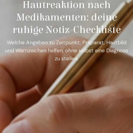
Hautreaktion nach
Medikamenten: deine
ruhige Notiz-Checkliste
Welche Angaben zu Zeitpunkt, Präparat, Hautbild
und Warnzeichen helfen, ohne selbst eine Diagnose
zu stellen.