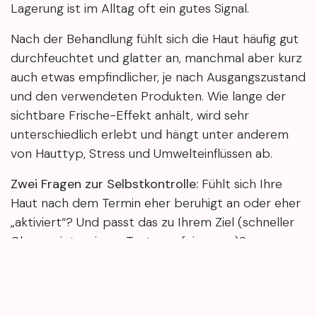
Lagerung ist im Alltag oft ein gutes Signal.
Nach der Behandlung fühlt sich die Haut häufig gut
durchfeuchtet und glatter an, manchmal aber kurz
auch etwas empfindlicher, je nach Ausgangszustand
und den verwendeten Produkten. Wie lange der
sichtbare Frische-Effekt anhält, wird sehr
unterschiedlich erlebt und hängt unter anderem
von Hauttyp, Stress und Umwelteinflüssen ab.
Zwei Fragen zur Selbstkontrolle:
Fühlt sich Ihre
Haut nach dem Termin eher beruhigt an oder eher
„aktiviert“? Und passt das zu Ihrem Ziel (schneller
Glow vs. intensivere Texturverfeinerung)?
Ein Sauerstoff-Boost kann fahle, gestresste Haut
sichtbar „wacher“ aussehen lassen, vor allem, wenn
Methode und Hautzustand wirklich gut