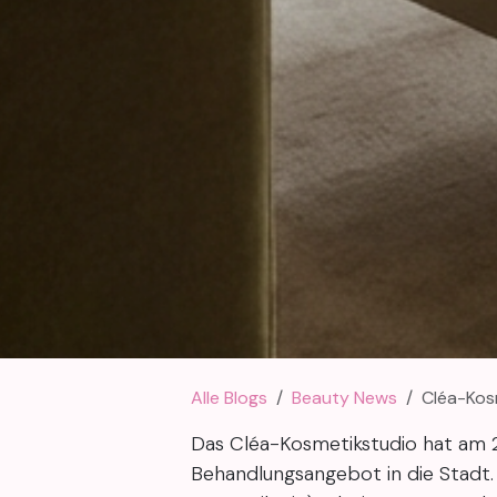
Alle Blogs
Beauty News
Cléa-Kos
Das Cléa-Kosmetikstudio hat am 20
Behandlungsangebot in die Stadt.