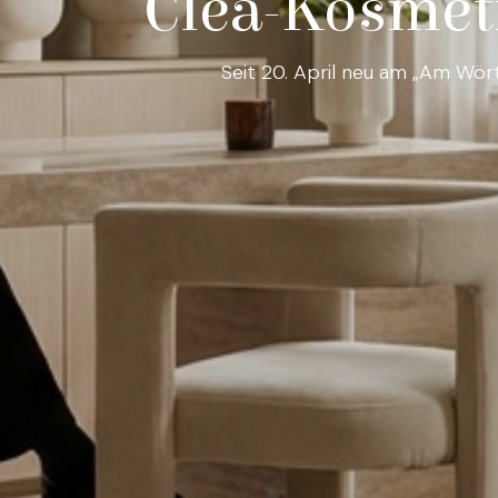
Cléa-Kosmeti
Seit 20. April neu am „Am Wör