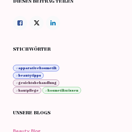
DIESEN BEITRAG TEILEN
STICHWÖRTER
#apparativekosmetik
#beautytipps
#gesichtsbehandlung
#hautpflege
#kosmetikwissen
UNSERE BLOGS
Beauty Blog