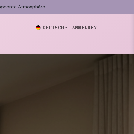
spannte Atmosphäre
DEUTSCH
ANMELDEN
n
Galerie
Blog
Über mich
Kontakt