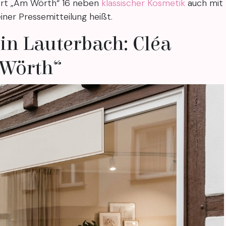
ort „Am Wörth“ 16 neben
klassischer Kosmetik
auch mit
iner Pressemitteilung heißt.
in Lauterbach: Cléa
 Wörth“