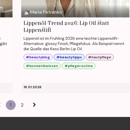
Maria Petrenko
Lippenöl-Trend 2026: Lip Oil statt
Lippenstift
.
Lippenöl ist im Frühling 2026 eine leichte Lippenstift-
gibt
Alternative: glossy Finish, Pflegefokus. Als Beispiel nennt
die Quelle das Kess Berlin Lip Oil.
#beautyblog
#beautytipps
#hautpflege
#kosmetikwissen
#pflegeroutine
16.01.2026
1
2