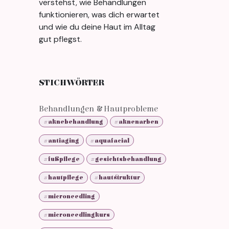
verstehst, wie Behandlungen
funktionieren, was dich erwartet
und wie du deine Haut im Alltag
gut pflegst.
STICHWÖRTER
Behandlungen & Hautprobleme
#aknebehandlung
#aknenarben
#antiaging
#aquafacial
#fußpflege
#gesichtsbehandlung
#hautpflege
#hautstruktur
#microneedling
#microneedlingkurs