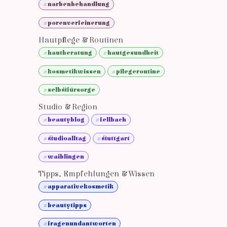
#narbenbehandlung
#porenverfeinerung
Hautpflege & Routinen
#hautberatung
#hautgesundheit
#kosmetikwissen
#pflegeroutine
#selbstfürsorge
Studio & Region
#beautyblog
#fellbach
#studioalltag
#stuttgart
#waiblingen
Tipps, Empfehlungen & Wissen
#apparativekosmetik
#beautytipps
#fragenundantworten