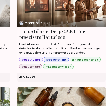
Maria Petrenko
Haut.AI startet Deep C.A.R.E. fuer
praezisere Hautpflege
auty-
Haut.AI launcht Deep C.A.R.E. – eine KI-Engine, die
d KI-
detaillierte Hautprofile erstellt und Produktvorschlaege
evidenzbasiert und transparent begruendet.
#beautyblog
#beautytipps
#hautgesundheit
#hautpflege
#kosmetikwissen
25.02.2026