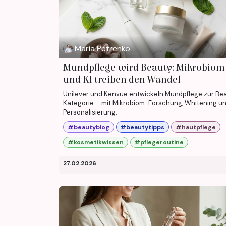
Maria Petrenko
Mundpflege wird Beauty: Mikrobiom
und KI treiben den Wandel
Unilever und Kenvue entwickeln Mundpflege zur Be
Kategorie – mit Mikrobiom-Forschung, Whitening un
Personalisierung.
#beautyblog
#beautytipps
#hautpflege
#kosmetikwissen
#pflegeroutine
27.02.2026