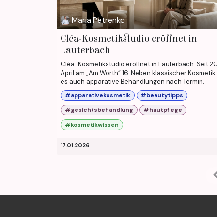
Maria Petrenko
Cléa-Kosmetikstudio eröffnet in
Lauterbach
Cléa-Kosmetikstudio eröffnet in Lauterbach: Seit 20
April am „Am Wörth“ 16. Neben klassischer Kosmetik 
es auch apparative Behandlungen nach Termin.
#apparativekosmetik
#beautytipps
#gesichtsbehandlung
#hautpflege
#kosmetikwissen
17.01.2026