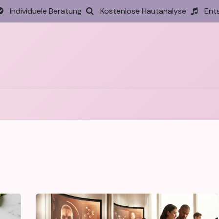
Individuele Beratung
Kostenlose Hautanalyse
Ent
tseite
Behandlungen
Preise
Termin
Aktione