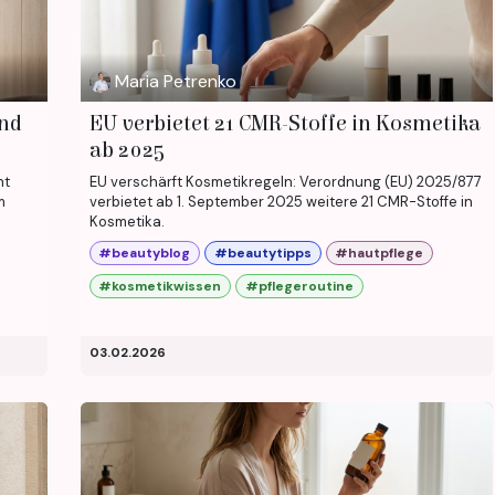
Maria Petrenko
und
EU verbietet 21 CMR-Stoffe in Kosmetika
ab 2025
ht
EU verschärft Kosmetikregeln: Verordnung (EU) 2025/877
m
verbietet ab 1. September 2025 weitere 21 CMR-Stoffe in
Kosmetika.
#beautyblog
#beautytipps
#hautpflege
#kosmetikwissen
#pflegeroutine
03.02.2026