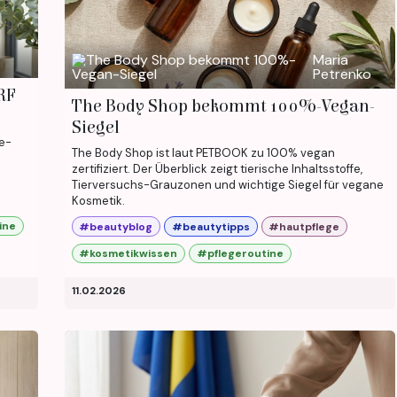
Maria
Petrenko
RF
The Body Shop bekommt 100%-Vegan-
Siegel
e-
The Body Shop ist laut PETBOOK zu 100% vegan
zertifiziert. Der Überblick zeigt tierische Inhaltsstoffe,
Tierversuchs-Grauzonen und wichtige Siegel für vegane
Kosmetik.
ine
#beautyblog
#beautytipps
#hautpflege
#kosmetikwissen
#pflegeroutine
11.02.2026