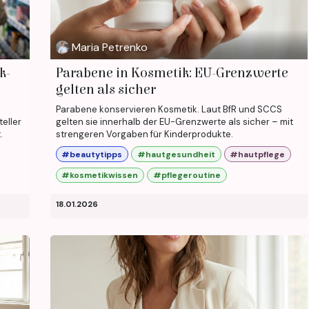
Maria Petrenko
k-
Parabene in Kosmetik: EU-Grenzwerte
gelten als sicher
Parabene konservieren Kosmetik. Laut BfR und SCCS
teller
gelten sie innerhalb der EU-Grenzwerte als sicher – mit
.
strengeren Vorgaben für Kinderprodukte.
#beautytipps
#hautgesundheit
#hautpflege
#kosmetikwissen
#pflegeroutine
18.01.2026