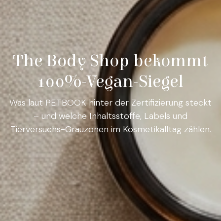
The Body Shop bekommt
100%-Vegan-Siegel
Was laut PETBOOK hinter der Zertifizierung steckt
– und welche Inhaltsstoffe, Labels und
Tierversuchs-Grauzonen im Kosmetikalltag zählen.