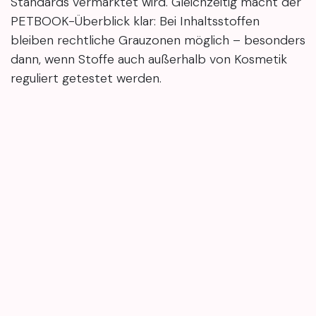
Standards vermarktet wird. Gleichzeitig macht der
PETBOOK-Überblick klar: Bei Inhaltsstoffen
bleiben rechtliche Grauzonen möglich – besonders
dann, wenn Stoffe auch außerhalb von Kosmetik
reguliert getestet werden.
Wenn du im Alltag mehr Beauty-Checks und
Orientierung rund um Inhaltsstoffe, Siegel und
bewusste Pflege suchst: Hier findest du kompakt
erklärtes Beauty-Wissen und Produktorientierung,
damit Labels und INCI-Listen einfacher
einzuordnen sind.
in
Beauty News
#
#beautyblog
#beautytipps
#hautpflege
#kosmetikwissen
#pflegeroutine
Maria Petrenko
11.
Februar 2026